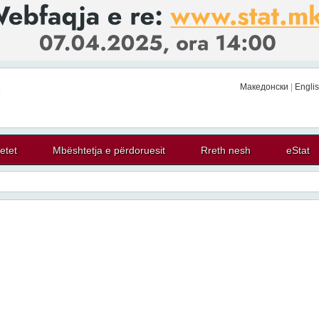
Македонски
|
Engli
tetet
Mbështetja e përdoruesit
Rreth nesh
eStat