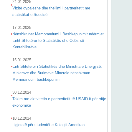
24.01.2025
Vizitë dypalëshe dhe thellimi i partneritetit me
statistikat e Suedisë
17.01.2025
Nënshkruhet Memorandumi i Bashkëpunimit ndërmjet
Entit Shtetëror të Statistikës dhe Odës së
Kontabilistëve
15.01.2025
Enti Shtetëror i Statistikës dhe Ministria e Energjisë,
Minierave dhe Burimeve Minerale nënshkruan
Memorandum bashkëpunimi
30.12.2024
Takim me aktivitetin e partneritetit të USAID-it për rritje
ekonomike
10.12.2024
Ligjeratë për studentët e Kolegjit Amerikan