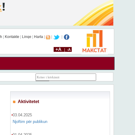
sh
|
Kontakte
|
Linqe
|
Harta
|
|
|
+A
|
-A
Aktivitetet
03.04.2025
Njoftim për publikun
01.04.2025