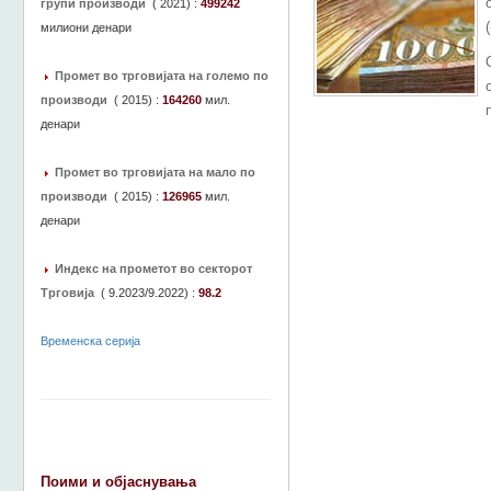
групи производи
(
2021
) :
499242
милиони денари
Промет во трговијата на големо по
производи
(
2015
) :
164260
мил.
денари
Промет во трговијата на мало по
производи
(
2015
) :
126965
мил.
денари
Индекс на прометот во секторот
Трговија
(
9.2023/9.2022
) :
98.2
Временска серија
Поими и објаснувања