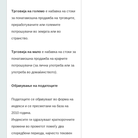
Трговија на големо
е набавка на стоки
за понатамошна продажба на трговците,
преработувачите или големите
потрошувачи во земјата или во
странство.
Трговија на мало
е набавка на стоки за
понатамошна продажба на крајните
потрошувачи (за лична употреба или за
употреба во домаќинството).
Објавување на податоците
Податоците се објавуваат во форма на
индекси и се пресметани на база на
2010 година.
Индексите ги одразуваат краткорочните
промени во прометот помеѓу два
споредбени периода, најчесто тековен