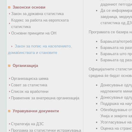
дадениот петгод
Законски основи
Да се информираа
Закон за државна статистика
заедница, медиум
Кодекс за работа на европската
статистика од ДЗ
статистика
Програмата се базира н
Основни принципи на ОН
Барањата/потреби
Закон за попис на населението,
Барањата на разл
домаќинствата и становите
Барањата што про
Барањата од разл
Организација
Официјалните статистич
средина ќе бидат основ
Организациска шема
Совет за статистика
Донесување одлук
надлежните минис
Список на вработени
Донесување одлук
Правилник за внатрешна организација
Поддршка на науч
Обезбедување спо
Управувачки документи
Унија и земјите 
Усогласување на 
Стратегија на ДЗС
Оценка на странс
Програма за статистички истражувања