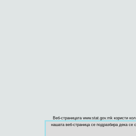
Веб-страницата www.stat.gov.mk користи ко
нашата веб-страница се подразбира дека се с