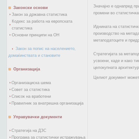
Значајно е однапред пр
Законски основи
промени во статистичка
Закон за државна статистика
Кодекс за работа на европската
Иднината на статистичк
статистика
производство на метада
Основни принципи на ОН
метаподатоците и придр
Закон за попис на населението,
Стратегијата за метапо
домаќинствата и становите
усвоени, каде и како ти
целокупната архитектур
Организација
Целиот документ может
Организациска шема
Совет за статистика
Список на вработени
Правилник за внатрешна организација
Управувачки документи
Стратегија на ДЗС
Програма за статистички истражувања