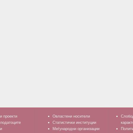
и проекти
Овластени носители
Слобод
 податоците
Статистички институции
каракт
и
Меѓународни организации
Полити