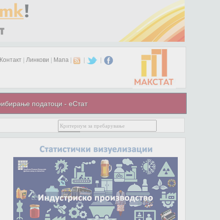
Контакт
|
Линкови
|
Мапа
|
|
|
ибирање податоци - еСтат
л 2025 година не се ажурира. На новата веб-страница може да пристапите