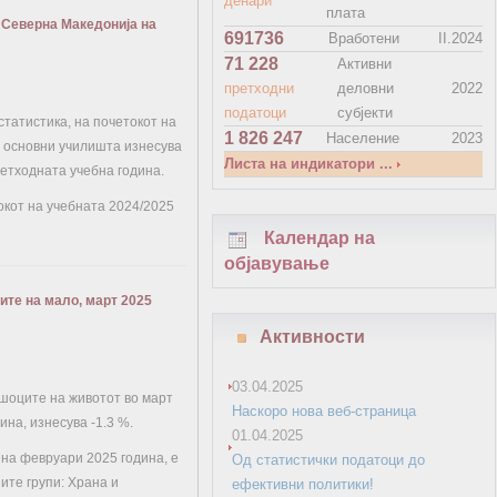
денари
плата
 Северна Македонија на
691736
Вработени
II.2024
71 228
Активни
претходни
деловни
2022
податоци
субјекти
татистика, на почетокот на
1 826 247
Население
2023
е основни училишта изнесува
Листа на индикатори ...
ретходната учебна година.
окот на учебната 2024/2025
Календар на
објавување
ите на мало, март 2025
Активности
03.04.2025
шоците на животот во март
Наскоро нова веб-страница
ина, изнесува -1.3 %.
01.04.2025
на февруари 2025 година, е
Од статистички податоци до
ите групи: Храна и
ефективни политики!