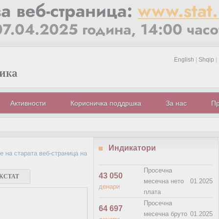
English
|
Shqip
|
Активности
Корисничка поддршка
За нас
Пр
Индикатори
тарата веб-страница на Државниот завод за статистика, која од 07 апри
Просечна
43 050
АКСТАТ
месечна нето
01.2025
денари
плата
Просечна
64 697
месечна бруто
01.2025