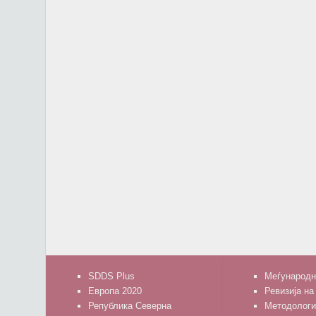
SDDS Plus
Меѓународн
Европа 2020
Ревизија на
Република Северна
Методологи