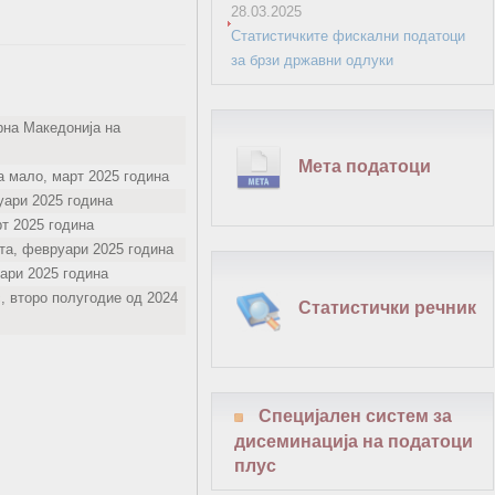
28.03.2025
Статистичките фискални податоци
за брзи државни одлуки
рна Македонија на
Мета податоци
а мало, март 2025 година
уари 2025 година
рт 2025 година
ата, февруари 2025 година
ари 2025 година
с, второ полугодие од 2024
Статистички речник
Специјален систем за
дисеминација на податоци
плус