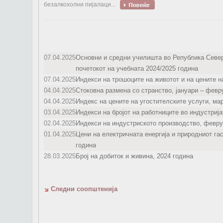
безалкохолни пијалаци...
07.04.2025
Основни и средни училишта во Република Севе
почетокот на учебната 2024/2025 година
07.04.2025
Индекси на трошоците на животот и на цените н
04.04.2025
Стоковна размена со странство, јануари – февр
04.04.2025
Индекс на цените на угостителските услуги, ма
03.04.2025
Индекси на бројот на работниците во индустриј
02.04.2025
Индекси на индустриското производство, февру
01.04.2025
Цени на електричната енергија и природниот га
година
28.03.2025
Број на добиток и живина, 2024 година
Следни соопштенија