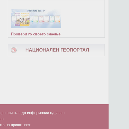
Провери го своето знаење
НАЦИОНАЛЕН ГЕОПОРТАЛ
ен пристап до информации од јавен
ер
ка на приватност