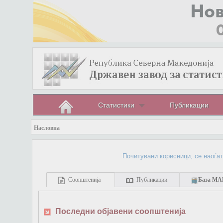
Статистики
Публикации
Насловна
Почитувани корисници, се наоѓате на с
Соопштенија
Публикации
База М
Последни објавени соопштенија