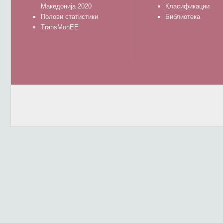
Македонија 2020
Класификации
Полови статистики
Библиотека
TransMonEE