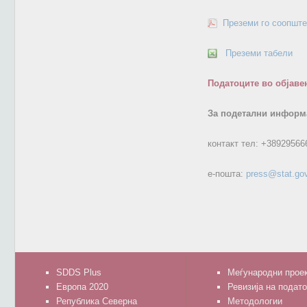
Преземи го соопште
Преземи табели
Податоците во објаве
За подетални информа
контакт тел:
+38929566
е-пошта:
press@stat.go
SDDS Plus
Меѓународни прое
Европа 2020
Ревизија на подат
Република Северна
Методологии