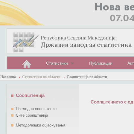
Статистики
Публикации
Акт
Насловна
Статистики по области
Соопштенија по области
Соопштенија
Соопштението е од
Последно соопштение
Сите соопштенија
Методолошки објаснувања