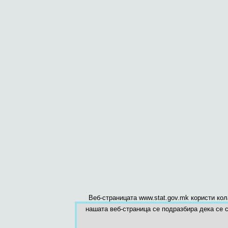
Веб-страницата www.stat.gov.mk користи ко
нашата веб-страница се подразбира дека се с