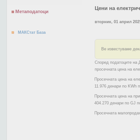
Цени на електрич
Метаподатоци
вторник, 01 април 202
МАКСтат База
Ве известуваме дека
Според податоците на Д
просечната цена на еле
Просечната цена на еле
11.976 денари по KWh п
Просечната цена на при
404.270 денари по GJ п
Просечната малопродажн