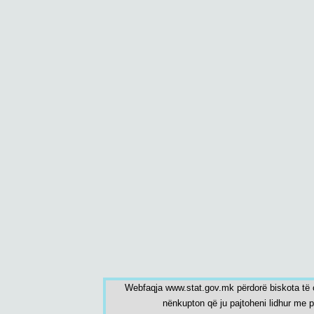
Webfaqja www.stat.gov.mk përdorë biskota të c
nënkupton që ju pajtoheni lidhur me 