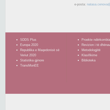
e-posta:
natasa.cenova@
SDDS Plus
Proekte ndërkombta
Europa 2020
Revizion i të dhëna
Republika e Maqedonisë së
Metodologjitë
Veriut 2020
Klasifikime
Statistika gjinore
Biblioteka
TransMonEE