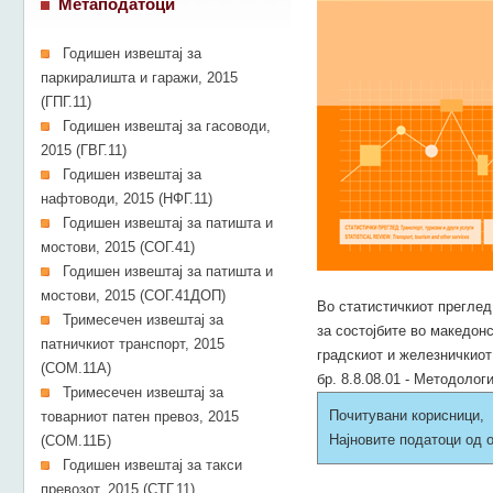
Метаподатоци
Годишен извештај за
паркиралишта и гаражи, 2015
(ГПГ.11)
Годишен извештај за гасоводи,
2015 (ГВГ.11)
Годишен извештај за
нафтоводи, 2015 (НФГ.11)
Годишен извештај за патишта и
мостови, 2015 (СОГ.41)
Годишен извештај за патишта и
мостови, 2015 (СОГ.41ДОП)
Во статистичкиот преглед
Тримесечен извештај за
за состојбите во македон
патничкиот транспорт, 2015
градскиот и железничкио
(СОМ.11А)
бр. 8.8.08.01 - Методолог
Тримесечен извештај за
Почитувани корисници,
товарниот патен превоз, 2015
Најновите податоци од о
(СОМ.11Б)
Годишен извештај за такси
превозот, 2015 (СТГ.11)