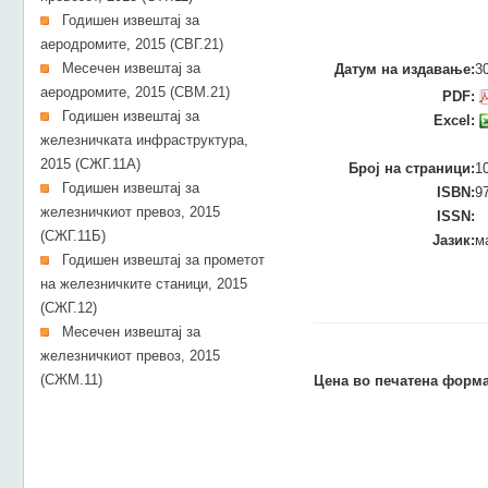
Годишен извештај за
аеродромите, 2015 (СВГ.21)
Месечен извештај за
Датум на издавање:
3
аеродромите, 2015 (СВМ.21)
PDF:
Годишен извештај за
Excel:
железничката инфраструктура,
2015 (СЖГ.11А)
Број на страници:
1
Годишен извештај за
ISBN:
9
железничкиот превоз, 2015
ISSN:
(СЖГ.11Б)
Јазик:
м
Годишен извештај за прометот
на железничките станици, 2015
(СЖГ.12)
Месечен извештај за
железничкиот превоз, 2015
(СЖM.11)
Цена во печатена форма