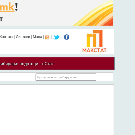
Контакт
|
Линкови
|
Мапа
|
|
|
ибирање податоци - еСтат