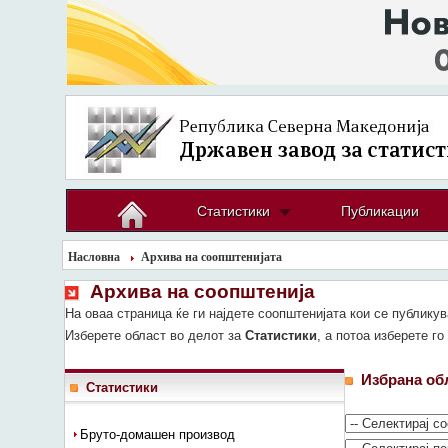
Статистики
Публикации
Насловна
Архива на соопштенијата
Архива на соопштенија
На оваа страница ќе ги најдете соопштенијата кои се публику
Изберете област во делот за
Статистики
, а потоа изберете г
Избрана об
Статистики
Бруто-домашен производ