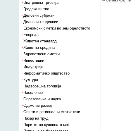
Внатрешна трговија
Градежништво
Деловни субјекти
Деловни тенденции
Економски сметки во земјоделството
Енергија
Животен стандард
Животна средина
Здравствени сметки
Инвестиции
Индустрија
Информатичко општество
Култура
Надворешна трговија
Население
Образование и наука
Одржлив развој
Општи и регионални статистики
Пазар на труд
Паритет на куповната моќ