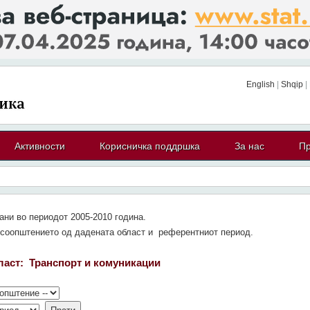
English
|
Shqip
|
Активности
Корисничка поддршка
За нас
Пр
вани во периодот 2005-2010 година.
о соопштението од дадената област и референтниот период.
ласт:
Транспорт и комуникации