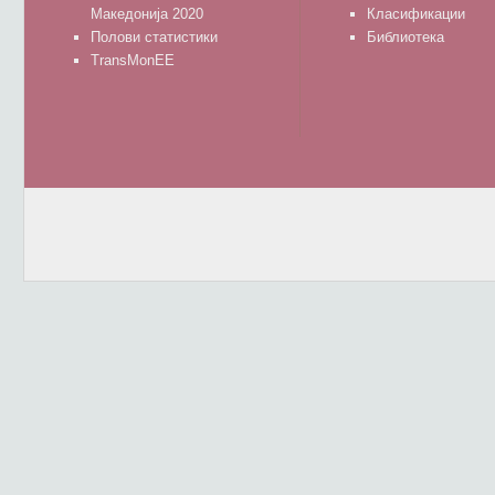
Македонија 2020
Класификации
Полови статистики
Библиотека
TransMonEE