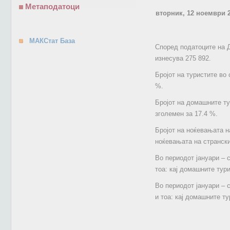
Метаподатоци
вторник, 12 ноември 
МАКСтат База
Според податоците на Д
изнесува 275 892.
Бројот на туристите во
%.
Бројот на домашните ту
зголемен за 17.4 %.
Бројот на ноќевањата н
ноќевањата на странски
Во периодот јануари – 
тоа: кај домашните тур
Во периодот јануари – 
и тоа: кај домашните т