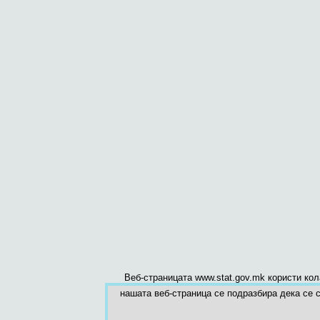
Веб-страницата www.stat.gov.mk користи ко
нашата веб-страница се подразбира дека се с