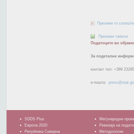
Преземи го соопште
Преземи табели
Податоците во објаве
За подетални информа
контакт тел:
+389 23295
е-пошта:
press@stat.g
SDDS Plus
Меѓународни прое
Европа 2020
Ревизија на подат
Република Северна
Методологии