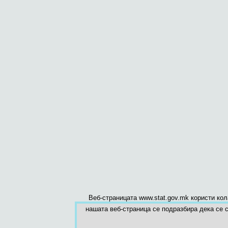
Веб-страницата www.stat.gov.mk користи ко
нашата веб-страница се подразбира дека се с