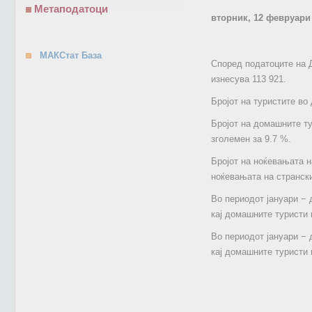
Метаподатоци
вторник, 12 февруари
МАКСтат База
Според податоците на Д
изнесува 113 921.
Бројот на туристите во
Бројот на домашните ту
зголемен за 9.7 %.
Бројот на ноќевањата н
ноќевањата на странски
Во периодот јануари − 
кај домашните туристи 
Во периодот јануари − 
кај домашните туристи 