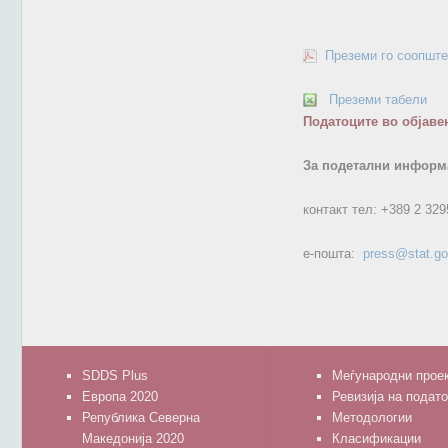
Преземи го соопште
Преземи табели
Податоците во објаве
За подетални информа
контакт тел:
+389 2 329
е-пошта:
press@stat.g
SDDS Plus
Меѓународни прое
Европа 2020
Ревизија на подат
Република Северна
Методологии
Македонија 2020
Класификации