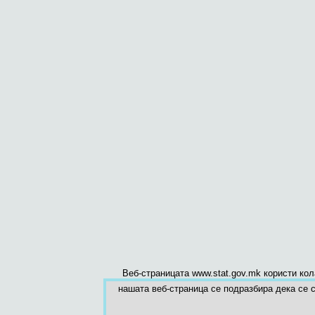
Веб-страницата www.stat.gov.mk користи ко
нашата веб-страница се подразбира дека се с