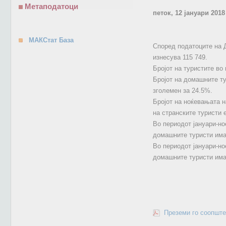
Метаподатоци
петок, 12 јануари 2018
МАКСтат База
Според податоците на Д
изнесува 115 749.
Бројот на туристите во
Бројот на домашните ту
зголемен за 24.5%.
Бројот на ноќевањата н
на странските туристи 
Во периодот јануари-но
домашните туристи има
Во периодот јануари-но
домашните туристи има
Преземи го соопште