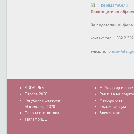
Преземи табели
Податоците во објаве
За подетални информа
контакт тел:
+389 2 329
е-пошта:
press@stat.g
SDDS Plus
Меѓународни прое
Европа 2020
Ревизија на подат
Република Северна
Методологии
Македонија 2020
Класификации
Полови статистики
Библиотека
TransMonEE