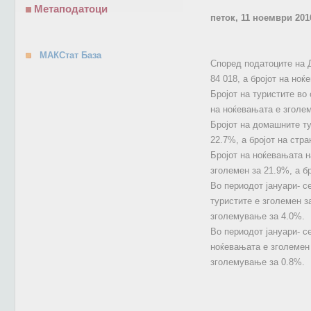
Метаподатоци
петок, 11 ноември 201
МАКСтат База
Според податоците на Д
84 018, а бројот на ноќ
Бројот на туристите во
на ноќевањата е зголем
Бројот на домашните ту
22.7%, а бројот на стра
Бројот на ноќевањата н
зголемен за 21.9%, а б
Во периодот јануари- с
туристите е зголемен з
зголемување за 4.0%.
Во периодот јануари- с
ноќевањата е зголемен 
зголемување за 0.8%.