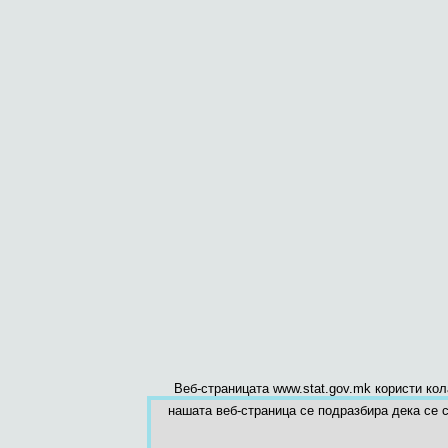
Веб-страницата www.stat.gov.mk користи ко
нашата веб-страница се подразбира дека се с