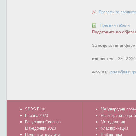
Преземи го соопште
Преземи табели
Податоците во објаве
За подетални информа
контакт тел:
+389 2 329
е-пошта:
press@stat.g
SDDS Plus
Меѓународни прое
Европа 2020
Ревизија на подат
Република Северна
Методологии
Македонија 2020
Класификации
Полови статистики
Библиотека