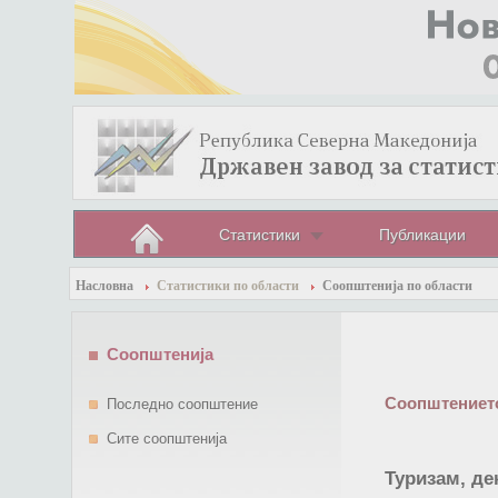
Статистики
Публикации
Насловна
Статистики по области
Соопштенија по области
Соопштенија
Соопштението
Последно соопштение
Сите соопштенија
Туризам, де