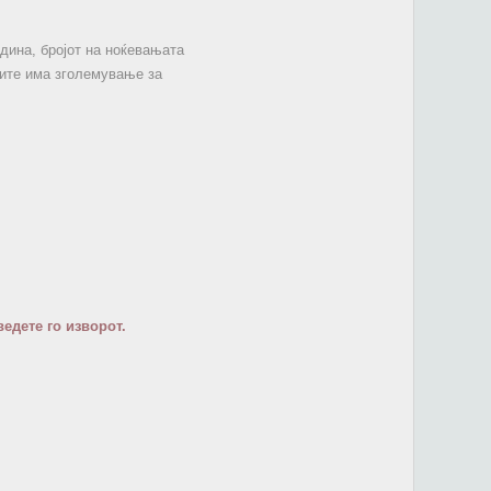
дина, бројот на ноќевањата
ките има зголемување за
едете го изворот.