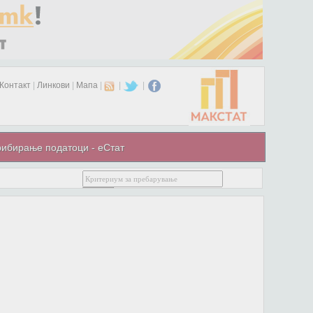
Контакт
|
Линкови
|
Мапа
|
|
|
ибирање податоци - еСтат