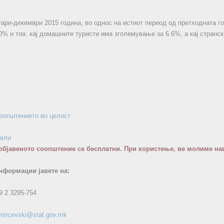
уари-декември 2015 година, во однос на истиот период од претходната го
.0% и тоа: кај домашните туристи има зголемување за 6.6%, а кај странс
соопштението во целост
бели
објавеното соопштение се бесплатни. При користење, ве молиме нав
нформации јавете на:
9 2 3295-754
.mircevski@stat.gov.mk