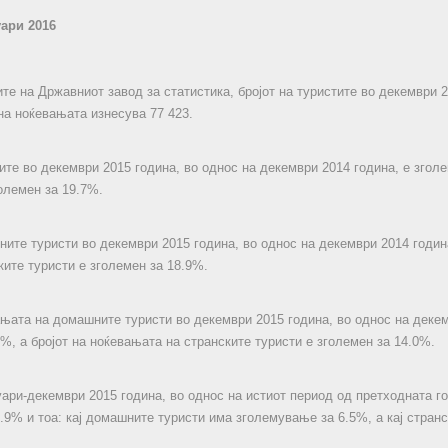
уари 2016
те на Државниот завод за статистика, бројот на туристите во декември 
 на ноќевањата изнесува 77 423.
ите во декември 2015 година, во однос на декември 2014 година, е зголе
олемен за 19.7%.
ните туристи во декември 2015 година, во однос на декември 2014 година
ките туристи е зголемен за 18.9%.
ањата на домашните туристи во декември 2015 година, во однос на декем
3%, а бројот на ноќевањата на странските туристи е зголемен за 14.0%.
уари-декември 2015 година, во однос на истиот период од претходната го
0.9% и тоа: кај домашните туристи има зголемување за 6.5%, а кај стран