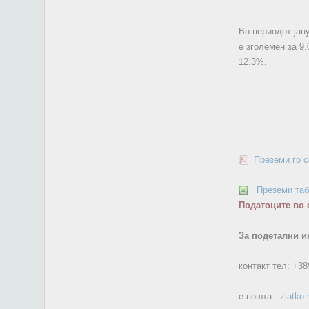
Во периодот јан
е зголемен за 9
12.3%.
Преземи го 
Преземи та
Податоците во 
За подетални и
контакт тел:
+38
е-пошта:
zlatko