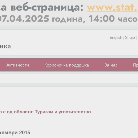
English
|
Shqip
|
Активности
Корисничка поддршка
За нас
Пр
 е од областа:
Туризам и угостителство
кември 2015