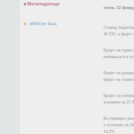
Метаподатоци
петок, 12 февр
МАКСтат База
Според податоци
40 333, а бројот
Бројот на турист
ноќевањата е зг
Бројот на домаш
бројот на странс
Бројот на ноќев
зголемен за 27.
Во периодот јан
е зголемен за 1
14.2%.