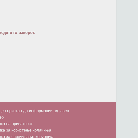
едете го изворот.
ен пристап до информации од јавен
ер
ка на приватност
ика за користење колачиња
ка за спречување корупција