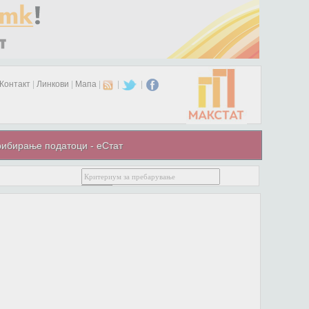
Контакт
|
Линкови
|
Мапа
|
|
|
ибирање податоци - еСтат