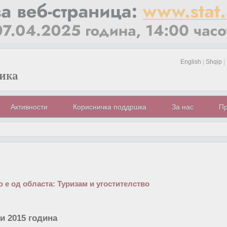
English
|
Shqip
|
Активности
Корисничка поддршка
За нас
Пр
 е од областа:
Туризам и угостителство
ни 2015 година