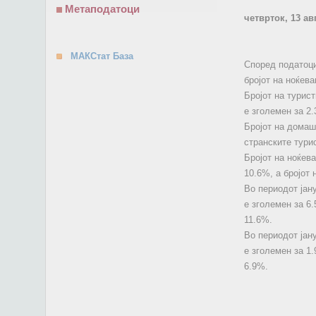
Метаподатоци
четврток, 13 ав
МАКСтат База
Според податоцит
бројот на ноќев
Бројот на турист
е зголемен за 2
Бројот на домашн
странските тури
Бројот на ноќева
10.6%, а бројот
Во периодот јану
е зголемен за 6
11.6%.
Во периодот јан
е зголемен за 1
6.9%.