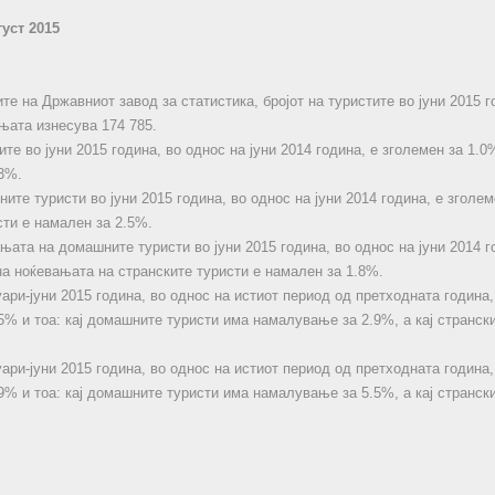
густ 2015
е на Државниот завод за статистика, бројот на туристите во јуни 2015 г
ањата изнесува 174 785.
ите во јуни 2015 година, во однос на јуни 2014 година, е зголемен за 1.0
.3%.
ите туристи во јуни 2015 година, во однос на јуни 2014 година, е зголем
сти е намален за 2.5%.
њата на домашните туристи во јуни 2015 година, во однос на јуни 2014 г
 на ноќевањата на странските туристи е намален за 1.8%.
ари-јуни 2015 година, во однос на истиот период од претходната година,
.5% и тоа: кај домашните туристи има намалување за 2.9%, а кај странс
уари-јуни 2015 година, во однос на истиот период од претходната година,
.9% и тоа: кај домашните туристи има намалување за 5.5%, а кај странс