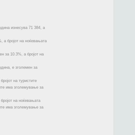
одина изнесува 71 384, а
%, а бројот на ноќевањата
ен за 10.3%, а бројот на
одина, е зголемен за
 бројот на туристите
ките има зголемување за
 бројот на ноќевањата
ките има зголемување за