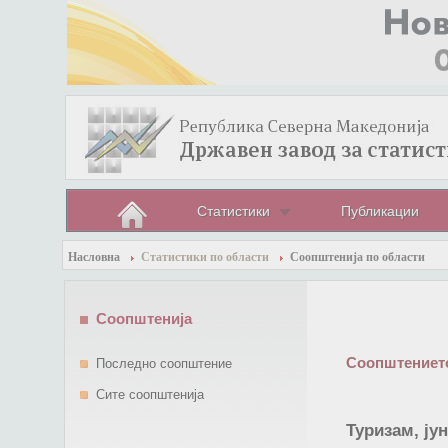
Статистики
Публикации
Насловна
Статистики по области
Соопштенија по области
Соопштенија
Соопштението
Последно соопштение
Сите соопштенија
Туризам, ју