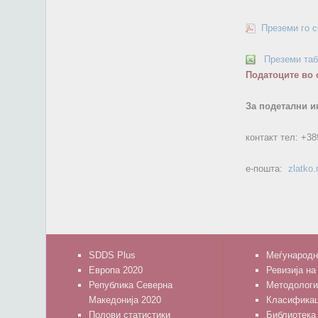
Преземи го 
Преземи та
Податоците во 
За подетални и
контакт тел:
+38
е-пошта:
zlatko
SDDS Plus
Меѓународн
Европа 2020
Ревизија на
Република Северна
Методологи
Македонија 2020
Класифика
Полови статистики
Библиотека