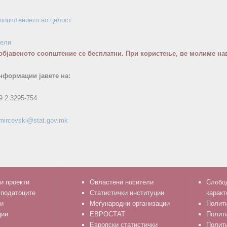
соопштението во целост
бели
објавеното соопштение се бесплатни. При користење, ве молиме нав
нформации јавете на:
9 2 3295-754
.mircevski@stat.gov.mk
и проекти
Овластени носители
Слобод
 податоците
Статистички институции
каракт
и
Меѓународни организации
Полити
ции
ЕВРОСТАТ
Полит
Европски статистички
Полити