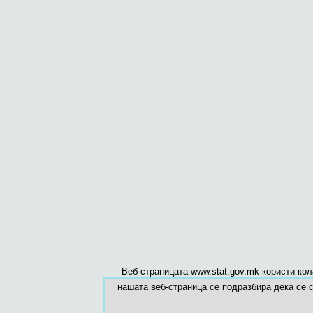
Веб-страницата www.stat.gov.mk користи ко
нашата веб-страница се подразбира дека се с