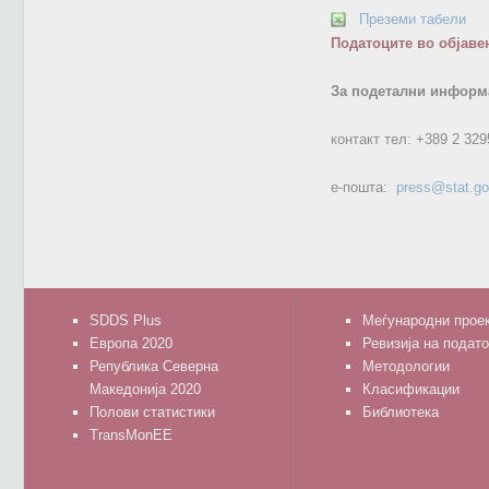
Преземи табели
Податоците во објаве
За подетални информа
контакт тел:
+389 2 329
е-пошта:
press@stat.g
SDDS Plus
Меѓународни прое
Европа 2020
Ревизија на подат
Република Северна
Методологии
Македонија 2020
Класификации
Полови статистики
Библиотека
TransMonEE