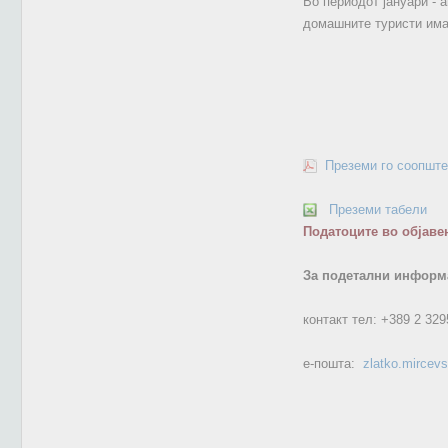
Во периодот јануари - 
домашните туристи има
Преземи го соопште
Преземи табели
Податоците во објаве
За подетални информа
контакт тел:
+389 2 329
е-пошта:
zlatko.mircev