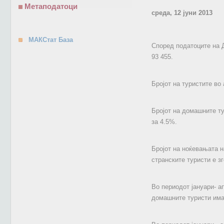
Метаподатоци
среда, 12 јуни 2013
МАКСтат База
Според податоците на Д
93 455.
Бројот на туристите во
Бројот на домашните ту
за 4.5%.
Бројот на ноќевањата н
странските туристи е з
Во периодот јануари- ап
домашните туристи има