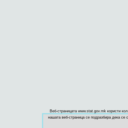
Веб-страницата www.stat.gov.mk користи ко
нашата веб-страница се подразбира дека се с