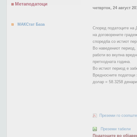
Метаподатоци
четврток, 24 август 20
МАКСтат База
Според податоците на Д
на договорените градеж
споредба со истиот пер
Во наведениот период,
работи во вкупна вредн
претходната година.
Во истиот период е заб
Вредносните податоци з
долар = 58.3258 денари
Преземи го соопште
Преземи табели
Податоците во објаве