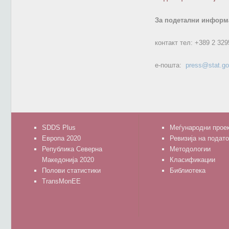
За подетални информа
контакт тел:
+389 2 329
е-пошта:
press@stat.g
SDDS Plus
Меѓународни прое
Европа 2020
Ревизија на подат
Република Северна
Методологии
Македонија 2020
Класификации
Полови статистики
Библиотека
TransMonEE