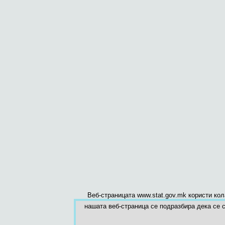
Веб-страницата www.stat.gov.mk користи ко
нашата веб-страница се подразбира дека се с