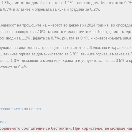
 1.3%, сметот од домаќинствата за 1.1%, гасот за домаќинствата за 0.9%
а 0.3% и алатите и опремата за куќа и градина за 0.2%.
ндексот на трошоците на животот во декември 2014 година, во споредб
жано кај овошјето за 7.8%, маслото и маснотиите и шеќерот, џемот, медо
оизводи за 1.2%, јајцата за 0.7%, рибата за 0.4% и конзервираната риба
лување на индексот на трошоците на животот е забележано и кај авионск
%, течните горива за домаќинството за 6.8%, течните горива и мазива за 
ње за 1.0%, домашните миленици, храната и услугите за нив за 0.5% и 
станот за 0.4%.
соопштението во целост
бели
објавеното соопштение се бесплатни. При користење, ве молиме нав