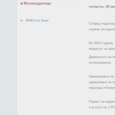
Метаподатоци
четврток, 08 ја
МАКСтат База
Според податоци
година, во однос
Во 2014 година,
индексот на цен
Движењето на ин
потрошувачка.
Намалување на и
одржување на по
пијалаци и Кому
Пораст на индек
и услуги за 1.6