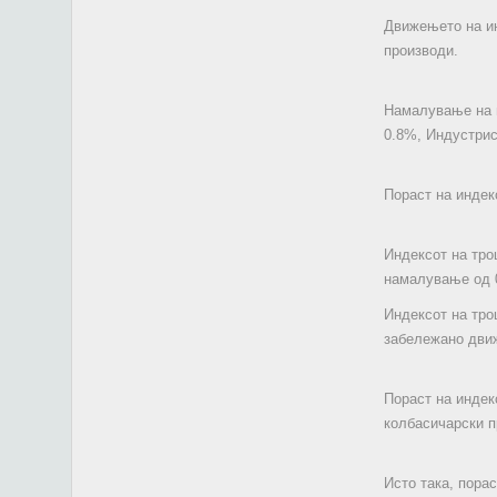
Движењето на ин
производи.
Намалување на и
0.8%, Индустрис
Пораст на индек
Индексот на тро
намалување од 0
Индексот на тро
забележано движ
Пораст на индек
колбасичарски п
Исто така, пора