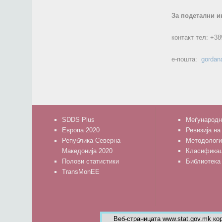
За подетални и
контакт тел:
+38
е-пошта:
gordan
SDDS Plus
Меѓународн
Европа 2020
Ревизија на
Република Северна
Методологи
Македонија 2020
Класифика
Полови статистики
Библиотека
TransMonEE
Веб-страницата www.stat.gov.mk ко