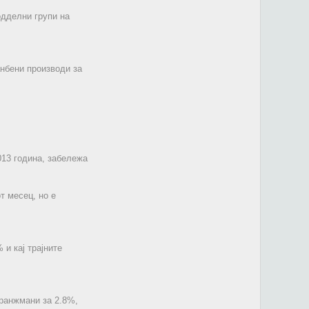
одделни групи на
нбени производи за
013 година, забележа
т месец, но е
 и кај трајните
аранжмани за 2.8%,