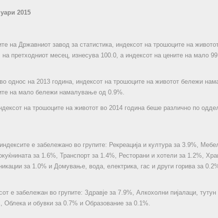
нуари 2015
те на Државниот завод за статистика, индексот на трошоците на живото
 на претходниот месец, изнесува 100.0, а индексот на цените на мало 99
 во однос на 2013 година, индексот на трошоците на животот бележи нам
ите на мало бележи намалување од 0.9%.
дексот на трошоците на животот во 2014 година беше различно по оддел
ндексите е забележано во групите: Рекреација и култура за 3.9%, Мебел
куќнината за 1.6%, Транспорт за 1.4%, Ресторани и хотели за 1.2%, Хра
никации за 1.0% и Домување, вода, електрика, гас и други горива за 0.2
сот е забележан во групите: Здравје за 7.9%, Алкохолни пијалаци, тутун
%, Облека и обувки за 0.7% и Образование за 0.1%.