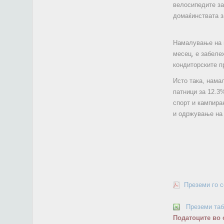
велосипедите за
домаќинствата з
Намалување на и
месец, е забеле
кондиторските пр
Исто така, нама
патници за 12.3
спорт и кампира
и одржување на 
Преземи го 
Преземи та
Податоците во 