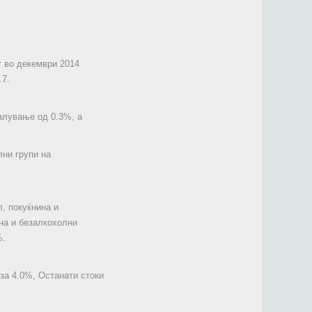
т во декември 2014
.7.
алување од 0.3%, а
ни групи на
, покуќнина и
на и безалкохолни
%.
 за 4.0%, Останати стоки