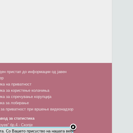
ен пристап до информации од јавен
ер
ка на приватност
ика за користење колачиња
ка за спречување корупција
пка за лобирање
 за приватност при вршење видеонадзор
вод за статистика
руев“ бр.4 - Скопје
та. Со Вашето присуство на нашата веб-
5 600; факс: 02 3111 336; 02 3136-197