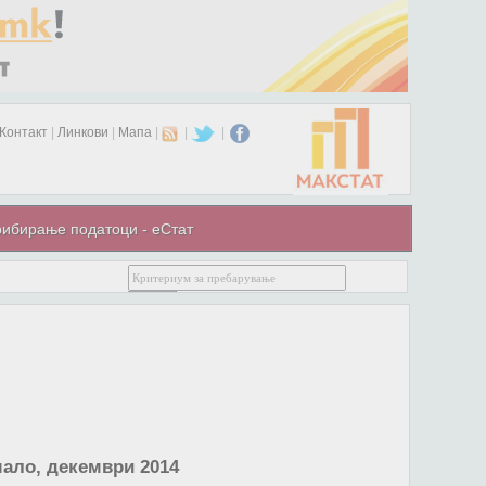
Контакт
|
Линкови
|
Мапа
|
|
|
ибирање податоци - еСтат
ало, декември 2014