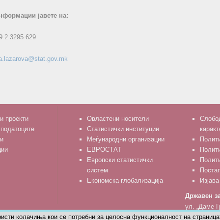
нформации јавете на:
9 2 3295 629
a.lazarova@stat.gov.mk
и проекти
Овластени носители
Слобод
 податоците
Статистички институции
каракт
и
Меѓународни организации
Полити
ции
ЕВРОСТАТ
Полит
Европски статистички
Полити
систем
Поста
Економска глобализација
Изјава
Државен за
ул. „Даме Г
ристи колачиња кои се потребни за целосна функционалност на страница
тел: 02 329