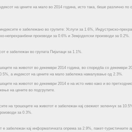
дексот на цените на мало во 2014 година, исто така, беше различно по 
ндексите е забележано во групите: Услуги за 1.6%, Индустриско-прехра
ко-непрехранбени производи за 0.6% и Земјоделски производи за 0.2%.
сот е забележан во групата Пијалаци за 1.1%.
шоците на животот во декември 2014 година, вo споредба со декември 2
.5%, а индексот на цените на мало забележа намалување од 2.3%.
шоците на животот во декември 2014 е на исто ниво како и во претходнио
ење на цените во подгрупите.
сите на трошоците на животот е забележан кај свежиот зеленчук за 10.5%
роизводи за 0.3%.
ст е забележан кај информатичката опрема за 2.9%, пакет-туристичките 