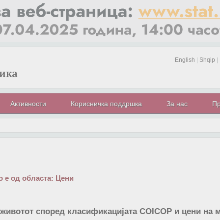
English
|
Shqip
|
Активности
Корисничка поддршка
За нас
Пр
 е од областа:
Цени
животот според класификацијата COICOP и цени на м