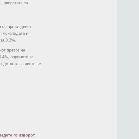
, апаратите за
а со претходниот
т, чоколадата и
 за 0.3%.
иот превоз на
5.4%, опремата за
средствата за чистење
едете го изворот.