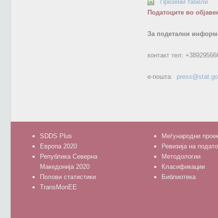
Преземи табели
Податоците во објаве
За подетални информа
контакт тел:
+38929566
е-пошта:
press@stat.g
SDDS Plus
Меѓународни прое
Европа 2020
Ревизија на подат
Република Северна
Методологии
Македонија 2020
Класификации
Полови статистики
Библиотека
TransMonEE