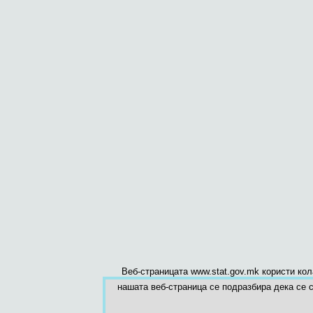
Веб-страницата www.stat.gov.mk користи ко
нашата веб-страница се подразбира дека се с