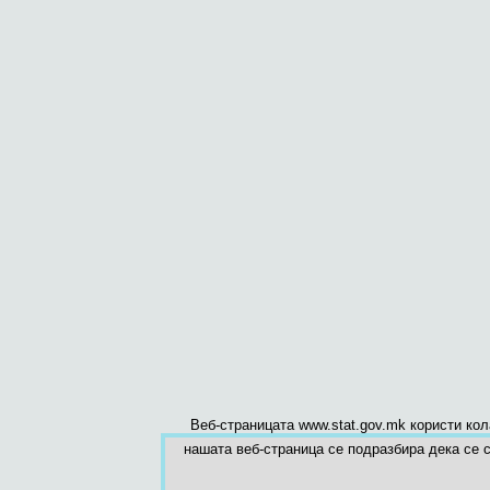
Веб-страницата www.stat.gov.mk користи ко
нашата веб-страница се подразбира дека се с