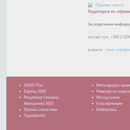
Преземи табели
Податоците во објаве
За подетални информа
контакт тел:
+389 2 329
е-пошта:
zoran.stanojk
SDDS Plus
Меѓународни прое
Европа 2020
Ревизија на подат
Република Северна
Методологии
Македонија 2020
Класификации
Полови статистики
Библиотека
TransMonEE