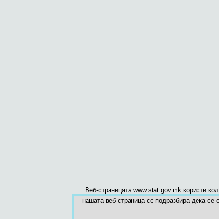
Веб-страницата www.stat.gov.mk користи ко
нашата веб-страница се подразбира дека се с