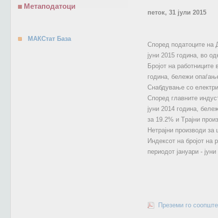
Метаподатоци
петок, 31 јули 2015
МАКСтат База
Според податоците на Д
јуни 2015 година, во од
Бројот на работниците 
година, бележи опаѓање
Снабдување со електрич
Според главните индуст
јуни 2014 година, беле
за 19.2% и Tрајни прои
Нетрајни производи за 
Индексот на бројот на р
периодот јануари - јуни
Преземи го соопште