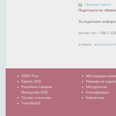
Преземи табели
Податоците во објаве
За подетални информа
контакт тел:
+389 2 329
е-пошта:
aneta.kostevs
SDDS Plus
Меѓународни прое
Европа 2020
Ревизија на подат
Република Северна
Методологии
Македонија 2020
Класификации
Полови статистики
Библиотека
TransMonEE