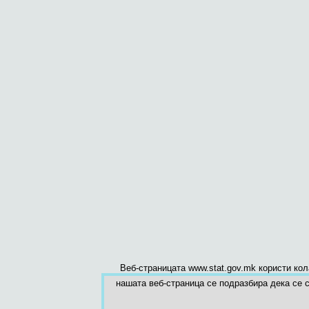
Веб-страницата www.stat.gov.mk користи ко
нашата веб-страница се подразбира дека се с