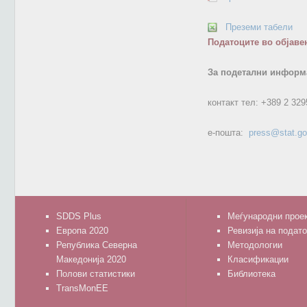
Преземи табели
Податоците во објаве
За подетални информа
контакт тел:
+389 2 329
е-пошта:
press@stat.g
SDDS Plus
Меѓународни прое
Европа 2020
Ревизија на подат
Република Северна
Методологии
Македонија 2020
Класификации
Полови статистики
Библиотека
TransMonEE