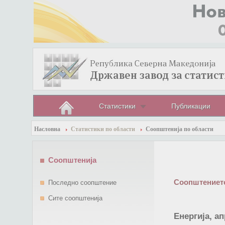
Статистики
Публикации
Насловна
Статистики по области
Соопштенија по области
Соопштенија
Соопштението
Последно соопштение
Сите соопштенија
Енергија, а