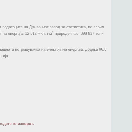
д податоците на Државниот завод за статистика, во април
3
чна енергија, 12 512 мил. нм
природен гас, 398 917 тони
машната потрошувачка на електрична енергија, додека 96.8
гија.
едете го изворот.