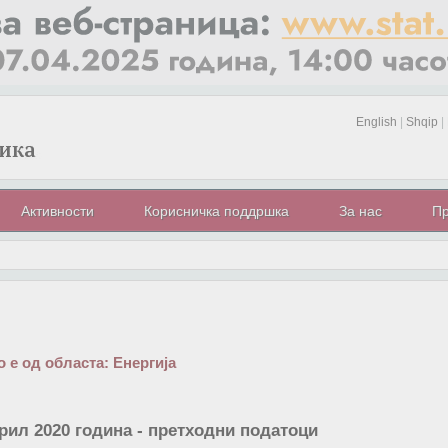
English
|
Shqip
|
Активности
Корисничка поддршка
За нас
Пр
 е од областа:
Енергија
прил 2020 година - претходни податоци