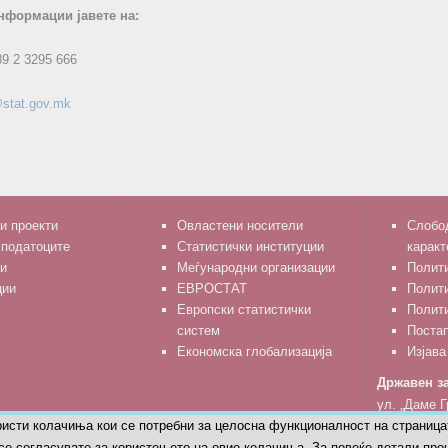
нформации јавете на:
89 2 3295 666
stat.gov.mk
и проекти
Овластени носители
Слобод
 податоците
Статистички институции
каракт
и
Меѓународни организации
Полити
ции
ЕВРОСТАТ
Полит
Европски статистички
Полити
систем
Поста
Економска глобализација
Изјава
Државен за
ул. „Даме Г
ристи колачиња кои се потребни за целосна функционалност на страница
тел: 02 329
се согласувате за користењето на овие колачиња. За повеќе детали проч