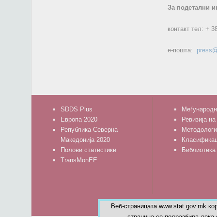
За подетални и
контакт тел:
+ 3
е-пошта:
press@
SDDS Plus
Меѓународн
Европа 2020
Ревизија на
Република Северна
Методологи
Македонија 2020
Класифика
Полови статистики
Библиотека
TransMonEE
Веб-страницата www.stat.gov.mk ко
страница се подразбира дека 