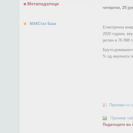
Метаподатоци
четврток, 25 ју
МАКСтат База
Електрична енер
2020 година, вк
јаглен и 76 898 
Бруто-домашното
% од вкупната п
Преземи го 
Преземи та
Податоците во 