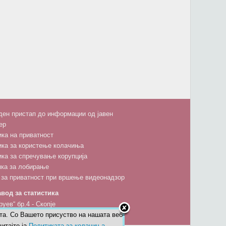
ен пристап до информации од јавен
ер
ка на приватност
ика за користење колачиња
ка за спречување корупција
пка за лобирање
 за приватност при вршење видеонадзор
вод за статистика
руев“ бр.4 - Скопје
та. Со Вашето присуство на нашата веб-
5 600; факс: 02 3111 336; 02 3136-197
итајте ја
Политиката за колачиња.