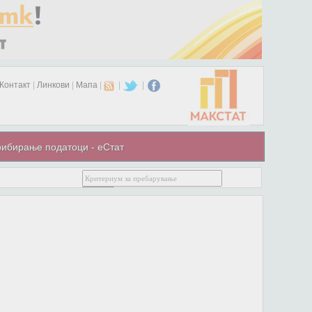
Контакт
|
Линкови
|
Мапа
|
|
|
ибирање податоци - еСтат