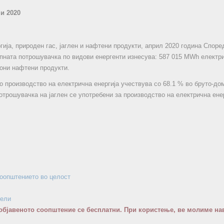
ни 2020
гија, природен гас, јаглен и нафтени продукти, април 2020 година Споре
упната потрошувачка по видови енергенти изнесува: 587 015 МWh електри
тони нафтени продукти.
 производство на електрична енергија учествува со 68.1 % во бруто-до
отрошувачка на јаглен се употребени за производство на електрична енер
соопштението во целост
бели
објавеното соопштение се бесплатни. При користење, ве молиме нав