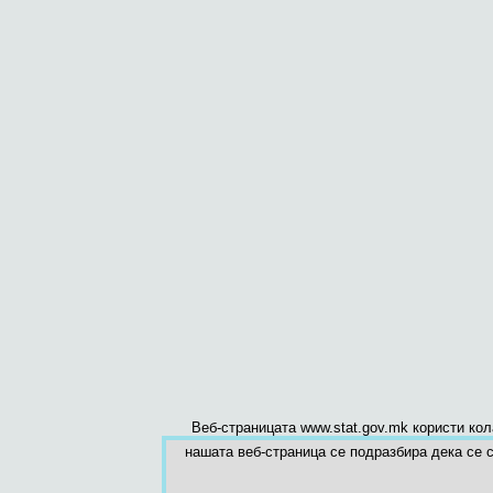
Веб-страницата www.stat.gov.mk користи ко
нашата веб-страница се подразбира дека се с