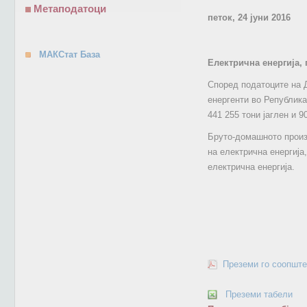
Метаподатоци
петок, 24 јуни 2016
МАКСтат База
Електрична енергија, 
Според податоците на Д
енергенти во Република
441 255 тони јаглен и 9
Бруто-домашното произ
на електрична енергија
електрична енергија.
Преземи го соопште
Преземи табели