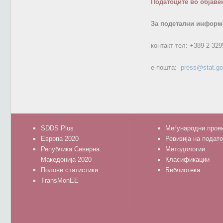
Податоците во објаве
За подетални информа
контакт тел:
+389 2 329
е-пошта:
press@stat.g
SDDS Plus
Меѓународни прое
Европа 2020
Ревизија на подат
Република Северна
Методологии
Македонија 2020
Класификации
Полови статистики
Библиотека
TransMonEE