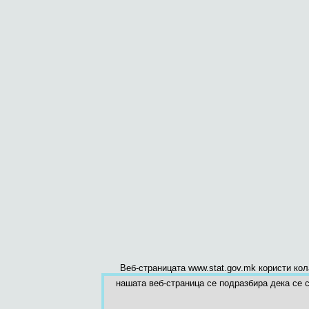
Веб-страницата www.stat.gov.mk користи ко
нашата веб-страница се подразбира дека се с