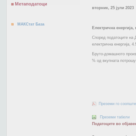
Метаподатоци
вторник, 25 јули 2023
МАКСтат База
Електрична енергија, 
Според податоците на Д
електрична енергија, 4.
Бруто-домашното произв
% од вкупната потрошув
Преземи го соопште
Преземи табели
Податоците во објаве