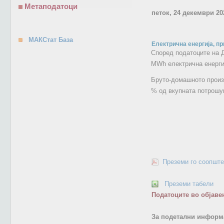
Метаподатоци
петок, 24 декември 20
МАКСтат База
Електрична енергија, пр
Според податоците на Д
МWh електрична енергиј
Бруто-домашното произв
% од вкупната потрошув
Преземи го соопште
Преземи табели
Податоците во објаве
За подетални информа