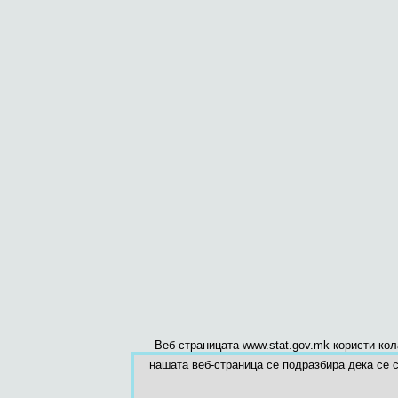
Веб-страницата www.stat.gov.mk користи ко
нашата веб-страница се подразбира дека се с