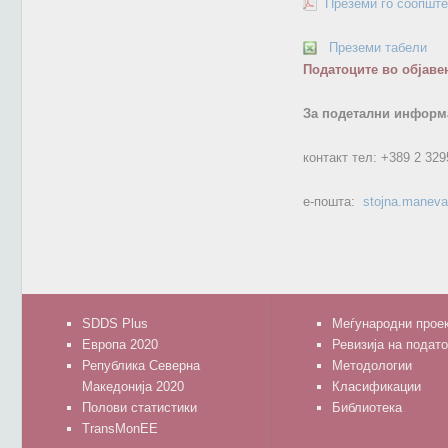
Преземи го соопште
Преземи табели
Податоците во објаве
За подетални информа
контакт тел:
+389 2 329
е-пошта:
stojna.manev
SDDS Plus
Меѓународни прое
Европа 2020
Ревизија на подат
Република Северна
Методологии
Македонија 2020
Класификации
Полови статистики
Библиотека
TransMonEE