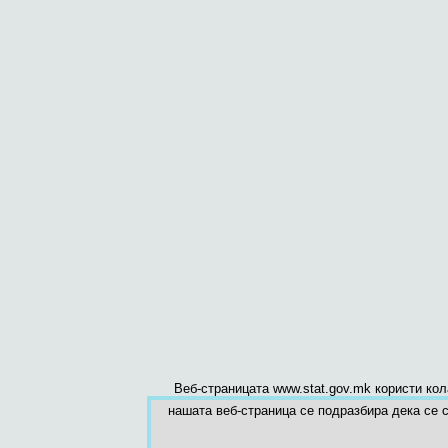
Веб-страницата www.stat.gov.mk користи ко
нашата веб-страница се подразбира дека се с