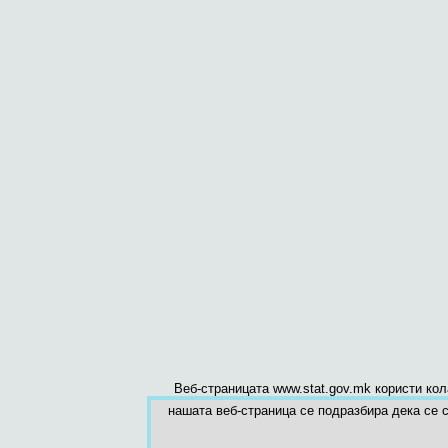
Веб-страницата www.stat.gov.mk користи ко
нашата веб-страница се подразбира дека се с