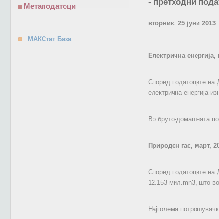
- претходни пода
Метаподатоци
вторник, 25 јуни 2013
МАКСтат База
Електрична енергија, 
Според податоците на Д
електрична енергија из
Во бруто-домашната по
Природен гас, март, 2
Според податоците на Д
12.153 мил.mn3, што во
Најголема потрошувачка