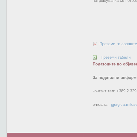
потрошувачка се потро
Преземи го соопште
Преземи табели
Податоците во објаве
За подетални информа
контакт тел:
+389 2 329
е-пошта:
gjurgica.milo