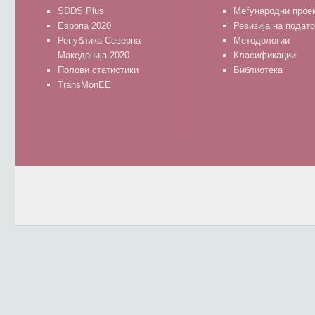
SDDS Plus
Меѓународни прое
Европа 2020
Ревизија на подат
Република Северна
Методологии
Македонија 2020
Класификации
Полови статистики
Библиотека
TransMonEE