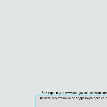
Веб-страницата www.stat.gov.mk користи ко
нашата веб-страница се подразбира дека се с