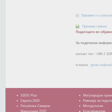
Преземи го соопште
Преземи табели
Податоците во објаве
За подетални информа
контакт тел:
+389 2 329
е-пошта:
goran.stojkov
SDDS Plus
Меѓународни прое
Европа 2020
Ревизија на подат
Република Северна
Методологии
Македонија 2020
Класификации