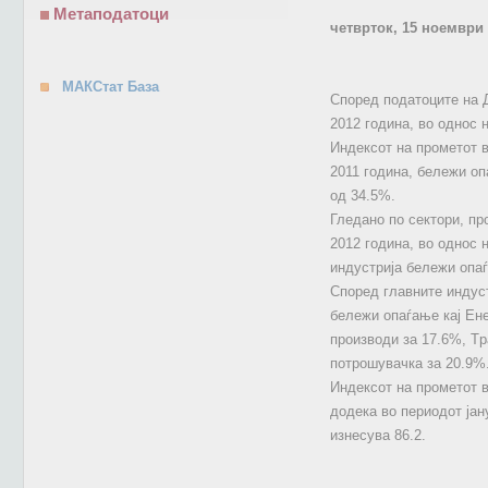
Метаподатоци
четврток, 15 ноември
МАКСтат База
Според податоците на Д
2012 година, во однос 
Индексот на прометот в
2011 година, бележи оп
од 34.5%.
Гледано по сектори, пр
2012 година, во однос 
индустрија бележи опа
Според главните индуст
бележи опаѓање кај Ене
производи за 17.6%, Tр
потрошувачка за 20.9%
Индексот на прометот в
додека во периодот јан
изнесува 86.2.