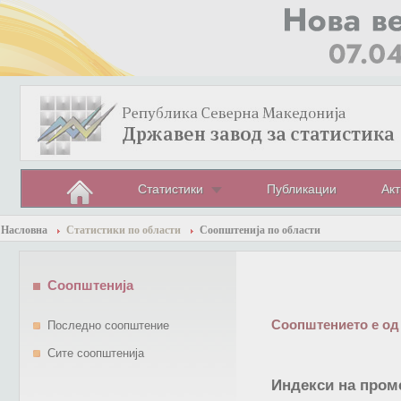
Статистики
Публикации
Акт
Насловна
Статистики по области
Соопштенија по области
Соопштенија
Соопштението е од
Последно соопштение
Сите соопштенија
Индекси на проме