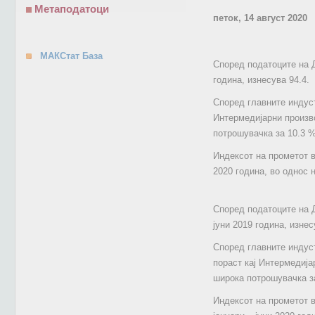
Метаподатоци
петок, 14 август 2020
МАКСтат База
Според податоците на Д
година, изнесува 94.4.
Според главните индуст
Интермедијарни произво
потрошувачка за 10.3 %
Индексот на прометот во
2020 година, во однос н
Според податоците на Д
јуни 2019 година, изнес
Според главните индуст
пораст кај Интермедија
широка потрошувачка за
Индексот на прометот в