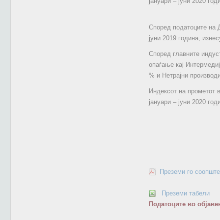
јануари ‒ јуни 2020 год
Според податоците на Д
јуни 2019 година, изнес
Според главните индуст
опаѓање кај Интермедиј
% и Нетрајни производи
Индексот на прометот в
јануари ‒ јуни 2020 год
Преземи го соопште
Преземи табели
Податоците во објаве