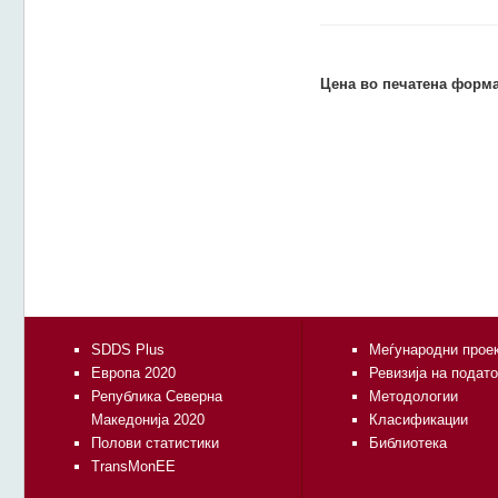
Цена во печатена форма
SDDS Plus
Меѓународни прое
Европа 2020
Ревизија на подат
Република Северна
Методологии
Македонија 2020
Класификации
Полови статистики
Библиотека
TransMonEE