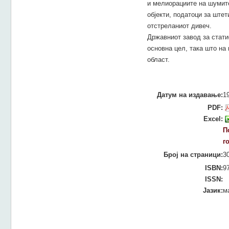
и мелиорациите на шумите
објекти, податоци за штет
отстреланиот дивеч.
Државниот завод за статис
основна цел, така што на
област.
Датум на издавање:
1
PDF:
Excel:
П
г
Број на страници:
3
ISBN:
9
ISSN:
Јазик:
м