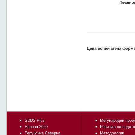
Јазик:
м
Цена во печатена форма
SDDS Plus
Меѓународни прое
Европа 2020
Ревизија на подат
Република Северна
Методологии