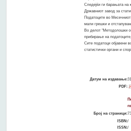
Следејќи ги барањата на 
Државниот завод за стати
Податоците во Месечниот 
мали грешки и отстапувањ
Во делот “Методолошки об
прибирање на податоците,
Сите податоци објавени в
статистички органи и спо
Датум на издавање:
3
PDF:
П
г
Број на страници:
7
ISBN:
/
ISSN:
/