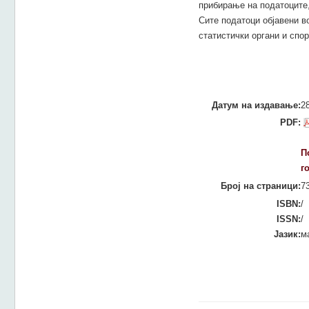
прибирање на податоците,
Сите податоци објавени в
статистички органи и спо
Датум на издавање:
2
PDF:
П
г
Број на страници:
7
ISBN:
/
ISSN:
/
Јазик:
м