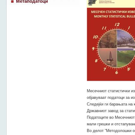
Метаподатоци
Месечниот статистички из
објавуваат податоци за из
Следејќи ги барањата на 
Државниот завод за стати
Податоците во Месечниот 
мали грешки и отстапувањ
Во делот “Методолошки об