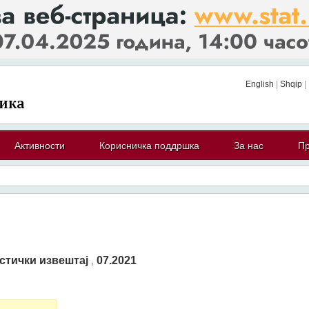
English
|
Shqip
|
Активности
Корисничка поддршка
За нас
Пр
стички извештај
07.2021
,