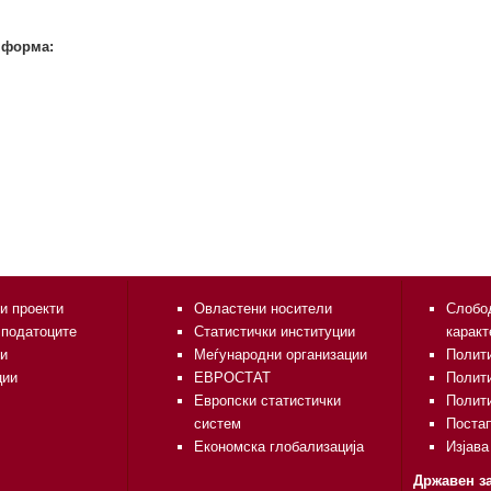
 форма:
и проекти
Овластени носители
Слобод
 податоците
Статистички институции
каракт
и
Меѓународни организации
Полити
ции
ЕВРОСТАТ
Полит
Европски статистички
Полити
систем
Поста
Економска глобализација
Изјава
Државен за