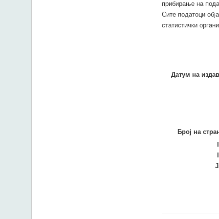
прибирање на пода
Сите податоци обј
статистички орган
Датум на изда
Број на стра
Ј