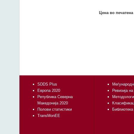
Цена во печатена
SDDS Plus
Меѓународн
Европа 2020
Ревизија на
Република Северна
Методологи
Македонија 2020
Класифика
Полови статистики
Библиотека
TransMonEE