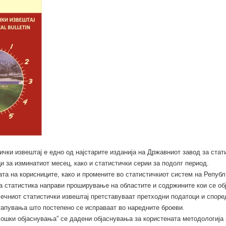
чки извештај е едно од најстарите изданија на Државниот завод за стати
и за изминатиот месец, како и статистички серии за подолг период.
та на корисниците, како и промените во статистичкиот систем на Републ
а статистика направи проширување на областите и содржините кои се обј
ечниот статистички извештај претставуваат претходни податоци и споре
тапувања што постепено се исправаат во наредните броеви.
ошки објаснувања” се дадени објаснувања за користената методологија 