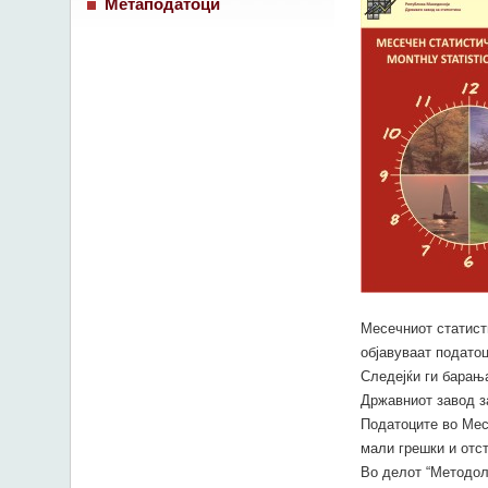
Метаподатоци
Месечниот статисти
објавуваат податоц
Следејќи ги барања
Државниот завод з
Податоците во Мес
мали грешки и отс
Во делот “Методол