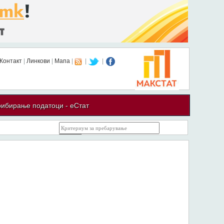
Контакт
|
Линкови
|
Мапа
|
|
|
ибирање податоци - еСтат