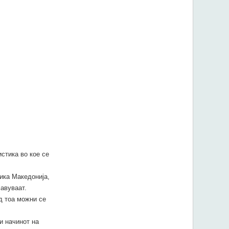
стика во кое се
ика Македонија,
авуваат.
д тоа можни се
и начинот на