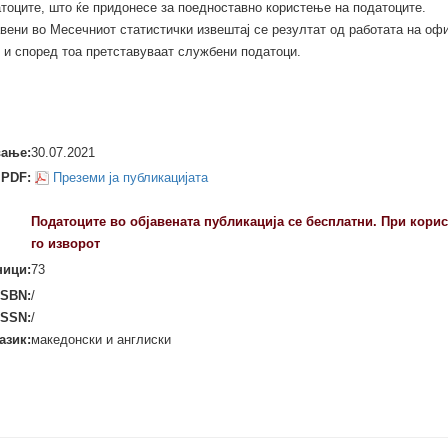
тоците, што ќе придонесе за поедноставно користење на податоците.
авени во Месечниот статистички извештај се резултат од работата на оф
и и според тоа претставуваат службени податоци.
вање:
30.07.2021
PDF:
Преземи ја публикацијата
Податоците во објавенaтa публикација се бесплатни. При кори
го изворот
ници:
73
ISBN:
/
ISSN:
/
азик:
македонски и англиски