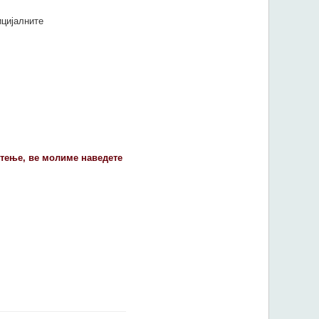
ицијалните
стење, ве молиме наведете