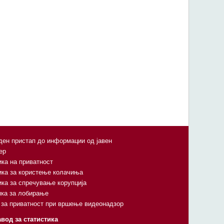
ен пристап до информации од јавен
ер
ка на приватност
ика за користење колачиња
ка за спречување корупција
пка за лобирање
 за приватност при вршење видеонадзор
вод за статистика