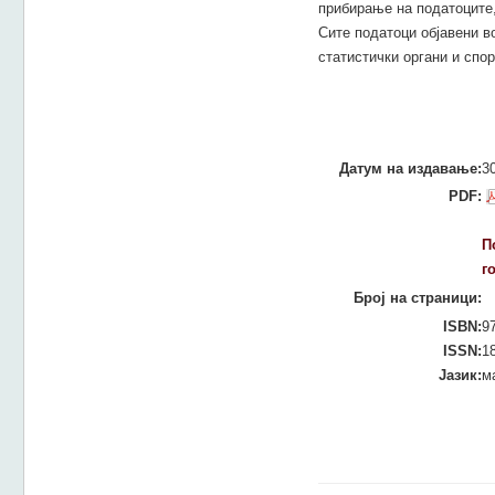
прибирање на податоците,
Сите податоци објавени в
статистички органи и спо
Датум на издавање:
3
PDF:
П
г
Број на страници:
ISBN:
9
ISSN:
1
Јазик:
м