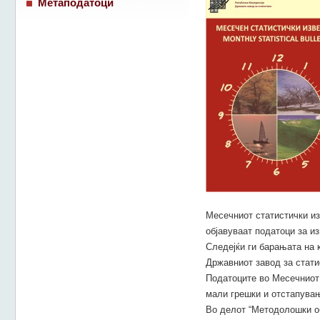
Метаподатоци
Месечниот статистички из
објавуваат податоци за из
Следејќи ги барањата на 
Државниот завод за стати
Податоците во Месечниот 
мали грешки и отстапувањ
Во делот “Методолошки об