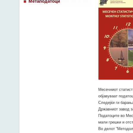
Метаподатоци
Месечниот статисти
објавуваат податоц
Следејќи ги барања
Државниот завод з
Податоците во Мес
мали грешки и отс
Во делот “Методол