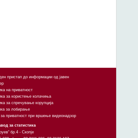
ен пристап до информации од јавен
ер
ка на приватност
ика за користење колачиња
ка за спречување корупција
пка за лобирање
 за приватност при вршење видеонадзор
вод за статистика
руев“ бр.4 - Скопје