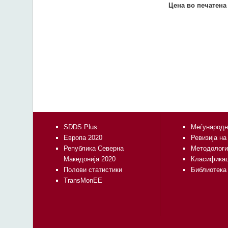
Цена во печатена
SDDS Plus
Меѓународн
Европа 2020
Ревизија на
Република Северна
Методологи
Македонија 2020
Класифика
Полови статистики
Библиотека
TransMonEE