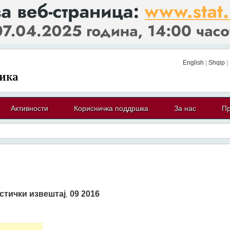
English
|
Shqip
|
Активности
Корисничка поддршка
За нас
Пр
стички извештај
09 2016
,