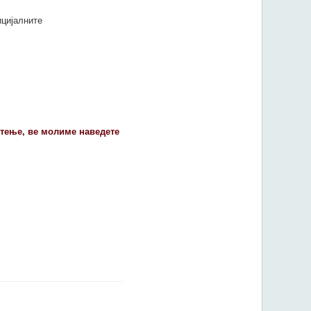
ицијалните
стење, ве молиме наведете