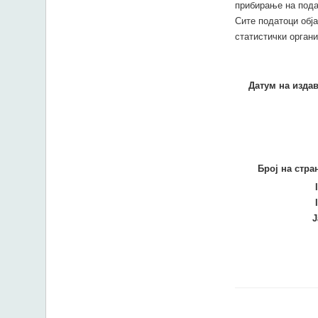
прибирање на пода
Сите податоци обј
статистички орган
Датум на изда
Број на стра
Ј