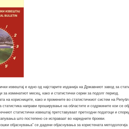
чки извештај е едно од најстарите изданија на Државниот завод за стати
и за изминатиот месец, како и статистички серии за подолг период.
та на корисниците, како и промените во статистичкиот систем на Републ
а статистика направи проширување на областите и содржините кои се обј
ечниот статистички извештај претставуваат претходни податоци и споре
тапувања што постепено се исправаат во наредните броеви.
ошки објаснувања” се дадени објаснувања за користената методологија 