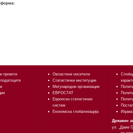
 форма:
и проекти
Овластени носители
Слобод
 податоците
Статистички институции
каракт
и
Меѓународни организации
Полити
ции
ЕВРОСТАТ
Полит
Европски статистички
Полити
систем
Поста
Економска глобализација
Изјава
Државен за
ул. „Даме Г