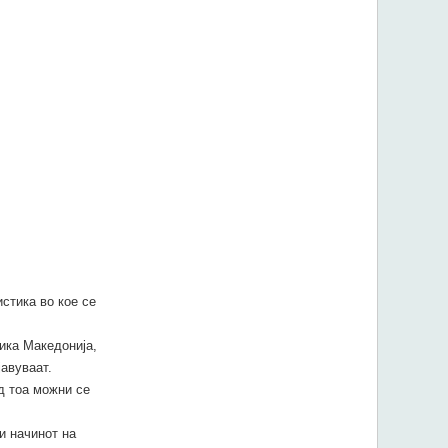
стика во кое се
ика Македонија,
авуваат.
д тоа можни се
и начинот на