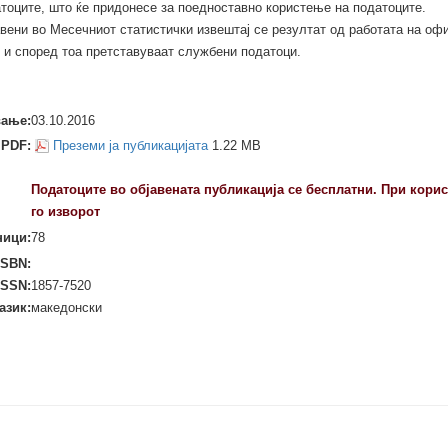
тоците, што ќе придонесе за поедноставно користење на податоците.
авени во Месечниот статистички извештај се резултат од работата на оф
и и според тоа претставуваат службени податоци.
вање:
03.10.2016
PDF:
Преземи ја публикацијата
1.22 MB
Податоците во објавенaтa публикација се бесплатни. При кори
го изворот
ници:
78
ISBN:
ISSN:
1857-7520
азик:
македонски