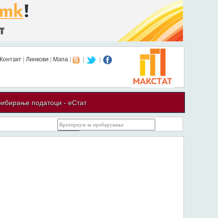
Контакт
|
Линкови
|
Мапа
|
|
|
ибирање податоци - еСтат