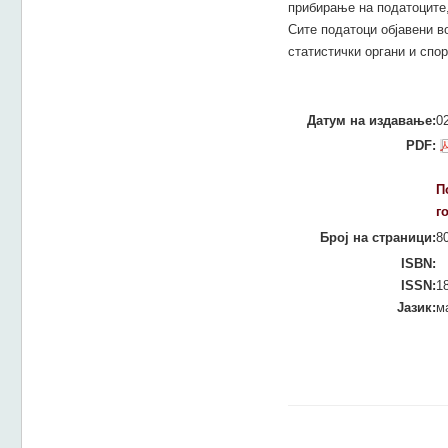
прибирање на податоците,
Сите податоци објавени в
статистички органи и спо
Датум на издавање:
0
PDF:
П
г
Број на страници:
8
ISBN:
ISSN:
1
Јазик:
м