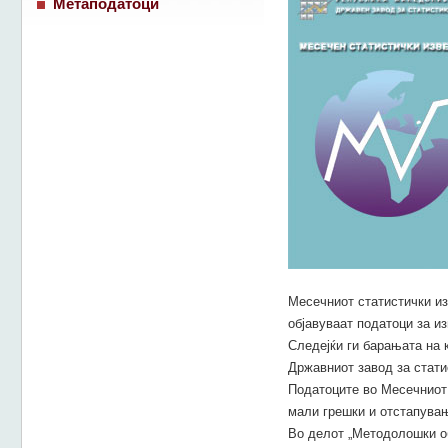
Метаподатоци
Месечниот статистички из
објавуваат податоци за из
Следејќи ги барањата на 
Државниот завод за стати
Податоците во Месечниот 
мали грешки и отстапувањ
Во делот „Методолошки об