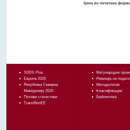
Цена во печатена форма
SDDS Plus
Меѓународни прое
Европа 2020
Ревизија на подат
Република Северна
Методологии
Македонија 2020
Класификации
Полови статистики
Библиотека
TransMonEE