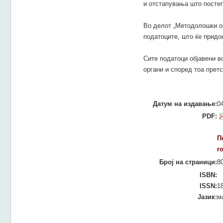
и отстапувања што постеп
Во делот „Методолошки об
податоците, што ќе придо
Сите податоци објавени в
органи и според тоа прет
Датум на издавање:
0
PDF:
П
г
Број на страници:
8
ISBN:
ISSN:
1
Јазик:
м