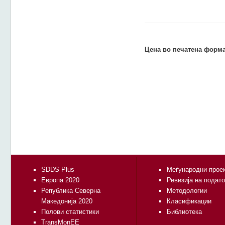
Цена во печатена форма
SDDS Plus
Меѓународни прое
Европа 2020
Ревизија на подат
Република Северна
Методологии
Македонија 2020
Класификации
Полови статистики
Библиотека
TransMonEE