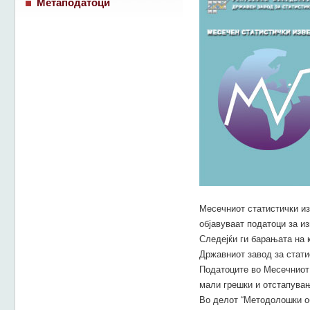
Метаподатоци
Месечниот статистички из
објавуваат податоци за из
Следејќи ги барањата на 
Државниот завод за стати
Податоците во Месечниот 
мали грешки и отстапувањ
Во делот “Методолошки об