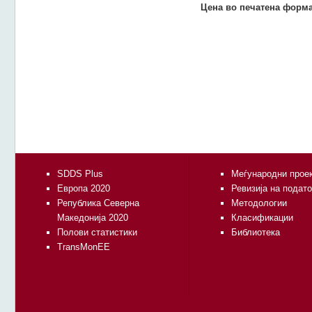
Цена во печатена форма
SDDS Plus
Меѓународни прое
Европа 2020
Ревизија на подат
Република Северна
Методологии
Македонија 2020
Класификации
Полови статистики
Библиотека
TransMonEE