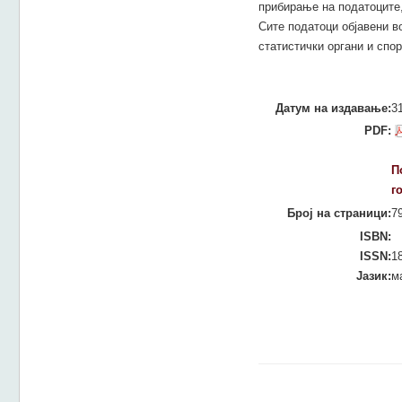
прибирање на податоците,
Сите податоци објавени в
статистички органи и спо
Датум на издавање:
3
PDF:
П
г
Број на страници:
7
ISBN:
ISSN:
1
Јазик:
м