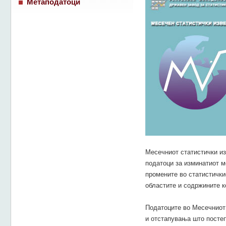
Метаподатоци
Месечниот статистички изв
податоци за изминатиот ме
промените во статистички
областите и содржините ко
Податоците во Месечниот 
и отстапувања што постеп