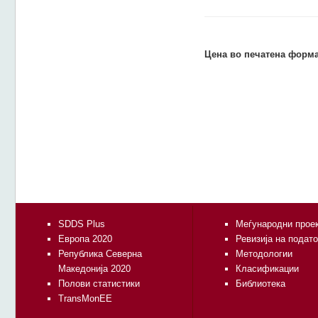
Цена во печатена форма
SDDS Plus
Меѓународни прое
Европа 2020
Ревизија на подат
Република Северна
Методологии
Македонија 2020
Класификации
Полови статистики
Библиотека
TransMonEE