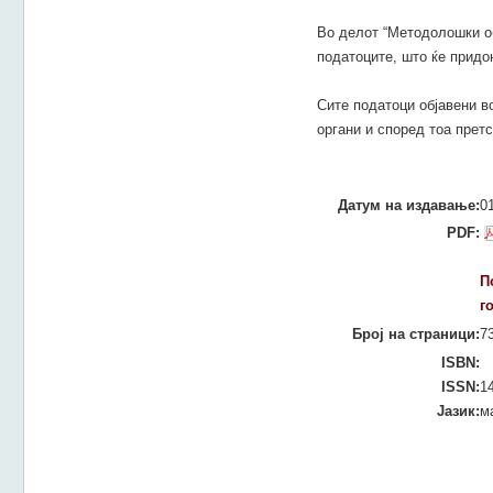
Во делот “Методолошки об
податоците, што ќе придо
Сите податоци објавени в
органи и според тоа прет
Датум на издавање:
0
PDF:
П
г
Број на страници:
7
ISBN:
ISSN:
1
Јазик:
м