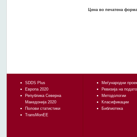
Цена во печатена форма
SDDS Plus
Меѓународни прое
Европа 2020
Ревизија на подат
Република Северна
Методологии
Македонија 2020
Класификации
Полови статистики
Библиотека
TransMonEE