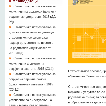
Метаподатоци
Статистичко истражување за
корисници на додатоци (детски и
родителски додатоци), 2015 (ДД/
РД)
Статистичко истражување за
домови - интернати за ученици-
студенти кои се школуваат
надвор од местото на престојот
на родителот-издржувателот,
2015 (ШД)
Статистичко истражување за
корисници и формите на
социјална заштита, 2015 (СЗ.1)
Статистичкиот преглед бр
Статистичко истражување за
објавени во Статистичкиот
социјална парична помош
(дополнителен извештај), 2015
Статистичкиот преглед со
(СЗ.1Д)
мерките и услугите во 20
Статистичко истражување за
родителска грижа; за орг
установите за сместување на
и образование на деца и 
деца и млади без родители и