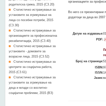
организациите за професи
родителска грижа, 2015 (СЗ.20)
Статистичко истражување за
Во него се презентирани 
установите за згрижување на
додатоци за деца во 2007
лица со посебни потреби, 2015
(СЗ.30)
Статистичко истражување за
Датум на издавање:
0
организациите за професионална
PDF:
рехабилитација, 2015 (СЗ.40)
Статистичко истражување за
П
установите - домовите за
г
возрасни лица, 2015 (СЗ.52)
Број на страници:
5
Статистичко истражување за
центрите за социјална работа,
ISBN:
9
2015 (СЗ.61)
ISSN:
1
Статистичко истражување за
Јазик:
м
установите за згрижување на
деца и млади со воспитно-
социјални проблеми, 2015 (ВЗ)