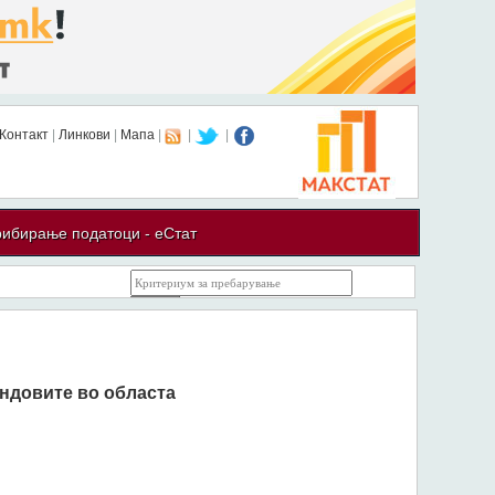
Контакт
|
Линкови
|
Мапа
|
|
|
ибирање податоци - еСтат
ендовите во областа