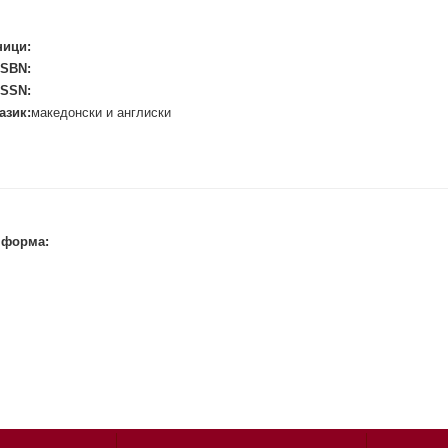
ници:
ISBN:
ISSN:
азик:
македонски и англиски
 форма: