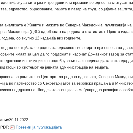
 идентификува сите јасни трендови или промени во однос на статусот на
тва, здравство, образование, работа и пазар на труд, социјална заштит
за анализата е Жените и мажите во Северна Македонија, публикација на
рна Македонија (ДЗС) од областа на родовата статистика. Првото издани
1 година, со вкупно 12 изданија низ годините.
лед на состојбата со родовата еднаквост во земјата врз основа на два
пораките имаат за цел да го поддржат и насочат Државниот завод за ста
ите државни институции кон подобрување на координацијата и стандарди
одатоци во системот на јавната администрација на земјата.
правена во рамките на Центарот за родова еднаквост, Северна Македон
нија во партнерство со Секретаријатот за европски прашања и Министерс
нсиска поддршка на Шведската агенција за меѓународна развојна соработ
вање:
30.11.2022
PDF:
Преземи ја публикацијата