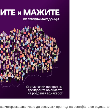
ваа историска анализа е да овозможи преглед на состојбата со родовата