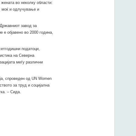
 жената во неколку области:
а, моќ и одлучување и
 Државниот завод за
е е објавено во 2000 година,
есетгодишни податоци,
тистика на Северна
зацијата меѓу различни
ија, спроведен од UN Women
твото за труд и социјална
ка. – Сида.