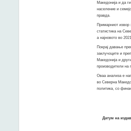
Македонија и да ги
население и семејс
правда.
Примарниот извор 
статистика на Севе
а најновото во 202
Покрај давање прег
заклучоците и пре
Македонија и друг
производители на п
Оваа анализа е на
во Северна Македо
политика, со фина
Датум на изда