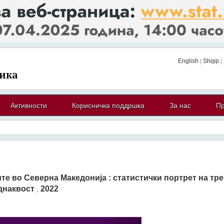
English
|
Shqip
|
Активности
Корисничка поддршка
За нас
Пр
те во Северна Македонија : статистички портрет на тр
еднаквост
2022
,