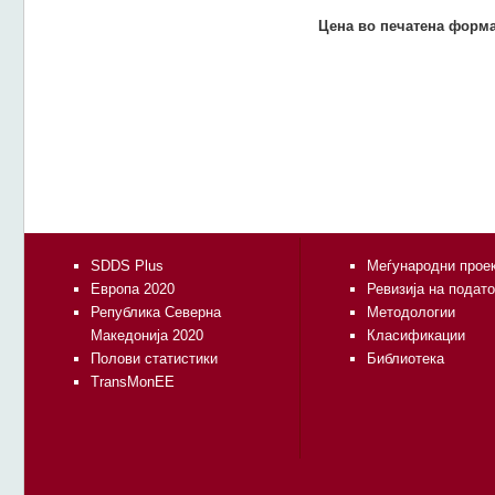
Цена во печатена форма
SDDS Plus
Меѓународни прое
Европа 2020
Ревизија на подат
Република Северна
Методологии
Македонија 2020
Класификации
Полови статистики
Библиотека
TransMonEE