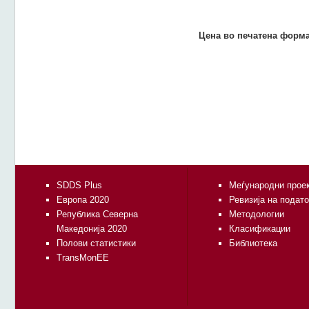
Цена во печатена форма
SDDS Plus
Меѓународни прое
Европа 2020
Ревизија на подат
Република Северна
Методологии
Македонија 2020
Класификации
Полови статистики
Библиотека
TransMonEE