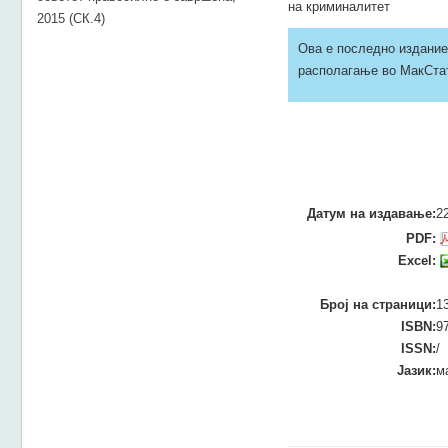
на криминалитет
2015 (СК.4)
Ова е последно издание 
располагање во МакСтат
Датум на издавање:
2
PDF:
Excel:
Број на страници:
1
ISBN:
9
ISSN:
/
Јазик:
м