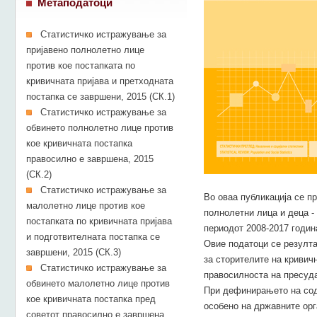
Метаподатоци
Статистичко истражување за
пријавено полнолетно лице
против кое постапката по
кривичната пријава и претходната
постапка се завршени, 2015 (СК.1)
Статистичко истражување за
обвинето полнолетно лице против
кое кривичната постапка
правосилно е завршена, 2015
(СК.2)
Статистичко истражување за
Во оваа публикација се п
малолетно лице против кое
полнолетни лица и деца -
постапката по кривичната пријава
периодот 2008-2017 годин
и подготвителната постапка се
Овие податоци се резулт
завршени, 2015 (СК.3)
за сторителите на кривич
Статистичко истражување за
правосилноста на пресуда
обвинето малолетно лице против
При дефинирањето на содр
кое кривичната постапка пред
особено на државните орг
советот правосилно е завршена,