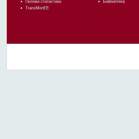
Полови статистики
Библиотека
TransMonEE