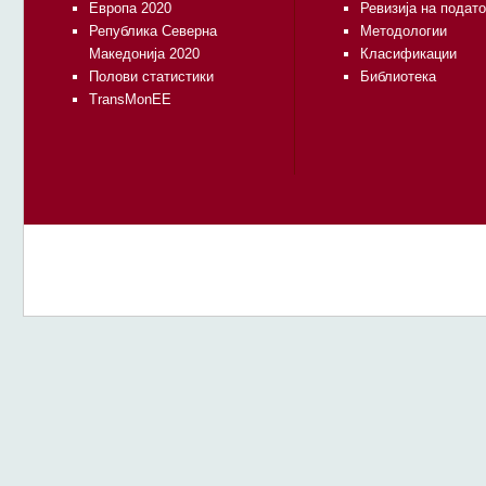
Европа 2020
Ревизија на подат
Република Северна
Методологии
Македонија 2020
Класификации
Полови статистики
Библиотека
TransMonEE