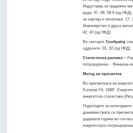
Индустрија за градежен мат
руди: 07, 08, 09.9 (од НКД)
за хартија и печатење: 17, 
Инженерство и друга метална
42, 43 (од НКД).
Во секторот
Сообраќај
спаѓ
одделите: 01, 02 (од НКД).
Статистичка разлика
= Рас
потрошувачка - Финална е
Метод на пресметка
Во пресметката на енергетс
Eurostat F4, 1998“. Енерге
енергетска статистика (Регу
Податоците за категориите
домаќинствата се пресметан
дадената година во соглас
енергетската потрошувачка