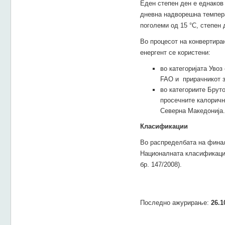
Еден степен ден е еднаков 
дневна надворешна темпера
поголеми од 15 °C, степен 
Во процесот на конвертира
енергент се користени:
во категоријата Увоз
FAO и прирачникот з
во категориите Брут
просечните калоричн
Северна Македонија.
Класификации
Во распределбата на финал
Националната класификација
бр. 147/2008).
Последно ажурирање:
26.1