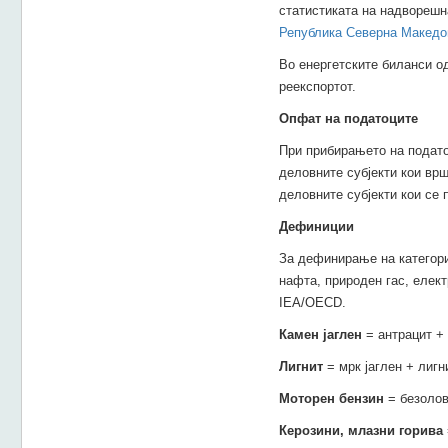
статистиката на надворешн
Република Северна Македо
Во енергетските биланси од
реекспортот.
Опфат на податоците
При прибирањето на подато
деловните субјекти кои врш
деловните субјекти кои се 
Дефиниции
За дефинирање на категори
нафта, природен гас, елект
IEA/OECD.
Камен јаглен
= антрацит + 
Лигнит
= мрк јаглен + лигн
Моторен бензин
= безолов
Керозини, млазни горива