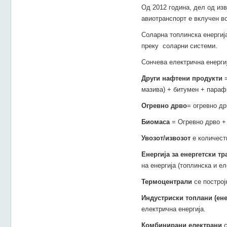
Од 2012 година, дел од из
авиотранспорт е вклучен в
Соларна топлинска енергија
преку соларни системи.
Сончева електрична енерги
Други нафтени продукти
мазива) + битумен + параф
Огревно дрво
= огревно др
Биомаса
= Огревно дрво +
Увозот/извозот
е количеств
Енергија за енергетски 
на енергија (топлинска и ел
Термоцентрали
се построј
Индустриски топлани (ене
електрична енергија.
Комбинирани електрани