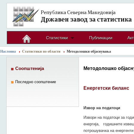
Статистики
Публикации
Акт
Насловна
Статистики по области
Методолошки објаснувања
Методолошко објасн
Соопштенија
Последно соопштение
Енергетски биланс
Извор на податоци
Извори на податоци за год
енергија, годишните извешт
потрошувачка на енергенти 