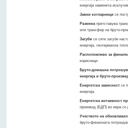
енергија наменета исклучи
Јавни котларници
се пост
Размена
претставува тран
или трансфер на бруто-про
Загуби
се сите загуби наст
енергија, геотермална топл
Расположливо за финалн
корисници.
Бруто-домашна потрошувач
енергија и бруто-произве
Енергетска зависност
се п
енергија.
Енергетска
интзивност п
производ (БДП) во евра со
Учеството на обновливата
бруто-финалната потрошува