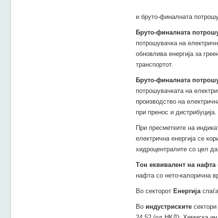
и бруто-финалната потрошув
Бруто-финалната
потрошу
потрошувачка на електричн
обновлива енергија за гре
транспортот.
Бруто-финалната потрошу
потрошувачката на електрич
производство на електрична
при пренос и дистрибуција.
При пресметките на индика
електрична енергија се кор
хидроцентралите со цел да
T
он еквивалент на нафта 
нафта со нето-калорична вр
Во секторот
Енергија
спаѓа
Во
индустриските
сектори 
24.52 (од НКД); Хемиска инд