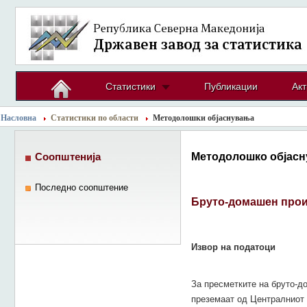
Статистики
Публикации
Акт
Насловна
Статистики по области
Методолошки објаснувања
Методолошко објасн
Соопштенија
Последно соопштение
Бруто-домашен про
Извор на податоци
За пресметките на бруто-д
преземаат од Централниот 