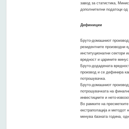
завод за статистика, Минис
дополнителни податоци од 
Дефиниции
Бруто-домашниот производ 
резидентните производни е
институционални сектори и
вредност и царините минус 
Бруто-додадената вредност
производ и се дефинира ка
потрошувачка.
Бруто-домашниот производ 
потрошувачката на финални
инвестициите и нето-извозот
Во рамките на пресметките 
екстраполација и методот н
менува базната година, одн