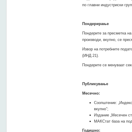
по главни индустриски груп
Пондерирање
Пондерите за пресметка на
производи, вкупно, се пре
Извор на потребните подат
(ИНД.21).
Пондерите се менуваат секо
Публикување
Месечно:
Соопштение: „Индекс
вкупно”;
Издание „Месечен ст
МАКСтат база на под
Годишно: