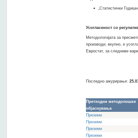
„Статистички Годишн
Усогласеност со регулати
Методологијата за пресмет
производи, вкупно, е усогл
Евростат, за следниве вари
Последно ажурирање:
25.0
Претходни методолошки
објаснувања
Преземи
Преземи
Преземи
Преземи