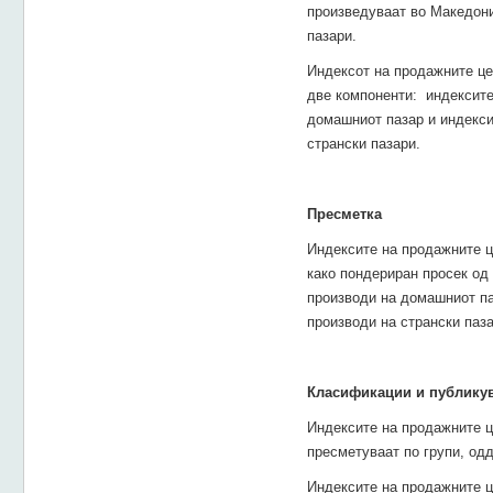
произведуваат во Македони
пазари.
Индексот на продажните це
две компоненти: индексите
домашниот пазар и индекси
странски пазари.
Пресметка
Индексите на продажните ц
како пондериран просек од
производи на домашниот па
производи на странски паза
Класификации и публику
Индексите на продажните ц
пресметуваат по групи, одд
Индексите на продажните ц