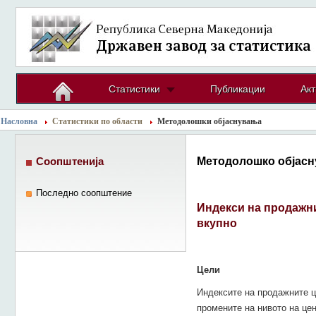
Статистики
Публикации
Акт
Насловна
Статистики по области
Методолошки објаснувања
Методолошко објасн
Соопштенија
Последно соопштение
Индекси на продажни
вкупно
Цели
Индексите на продажните ц
промените на нивото на це